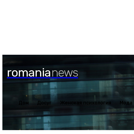
Дом
Досуг
Женская пс
Четверг, 6 августа, 2026
romania
news
Дом
Досуг
Женская психология
Мода