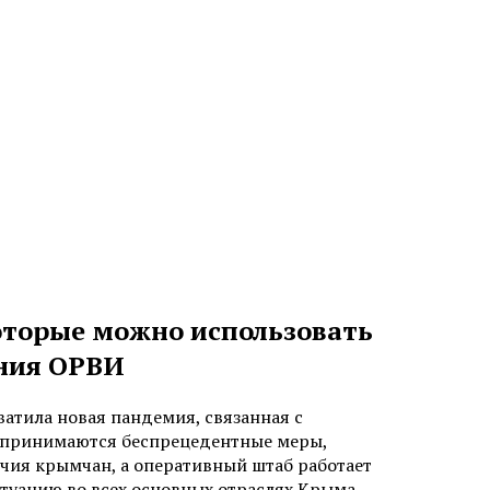
оторые можно использовать
ения ОРВИ
ватила новая пандемия, связанная с
, принимаются беспрецедентные меры,
учия крымчан, а оперативный штаб работает
туацию во всех основных отраслях Крыма –