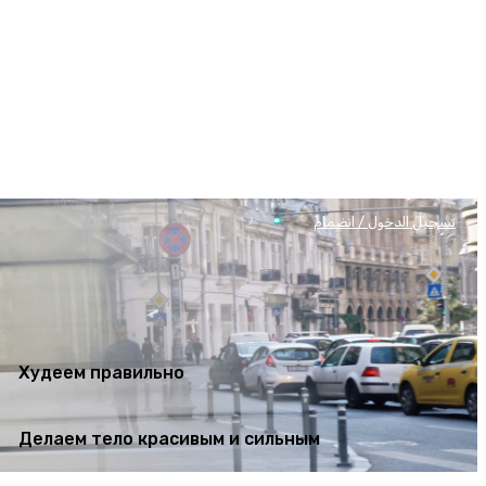
Худеем правильно
Делаем тело красивым и сильным
تسجيل الدخول / انضمام
Худеем правильно
Делаем тело красивым и сильным