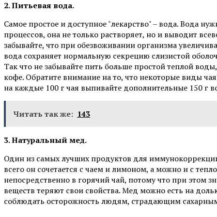
2. Питьевая вода.
Самое простое и доступное "лекарство" – вода. Вода н
процессов, она не только растворяет, но и выводит все
забывайте, что при обезвоживании организма увеличив
вода сохраняет нормальную секрецию слизистой оболочк
Так что не забывайте пить больше простой теплой воды
кофе. Обратите внимание на то, что некоторые виды ча
на каждые 100 г чая выпивайте дополнительные 150 г в
Читать так же:
143
3. Натуральный мед.
Один из самых лучших продуктов для иммунокоррекции
всего он сочетается с чаем и лимоном, а можно и с тепл
непосредственно в горячий чай, потому что при этом з
веществ теряют свои свойства. Мед можно есть на дольк
соблюдать осторожность людям, страдающим сахарным