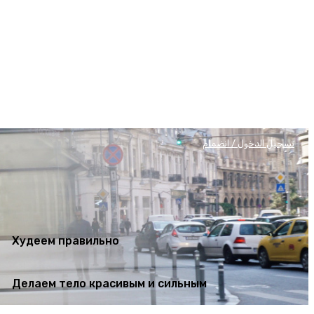
Худеем правильно
Делаем тело красивым и сильным
تسجيل الدخول / انضمام
Худеем правильно
Делаем тело красивым и сильным