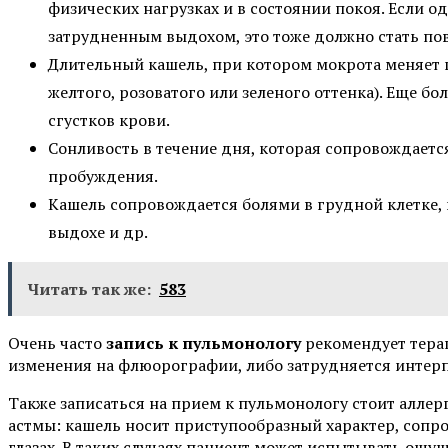
физических нагрузках и в состоянии покоя. Если о
затрудненным выдохом, это тоже должно стать по
Длительный кашель, при котором мокрота меняет 
желтого, розоватого или зеленого оттенка). Еще б
сгустков крови.
Сонливость в течение дня, которая сопровождается
пробуждения.
Кашель сопровождается болями в грудной клетке, 
выдохе и др.
Читать так же:
583
Очень часто
запись к пульмонологу
рекомендует терап
изменения на флюорографии, либо затрудняется интер
Также записаться на прием к пульмонологу стоит аллер
астмы: кашель носит приступообразный характер, сопро
глазах. В таких случаях пациент может испытывать ощущ