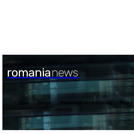
Дом
Досуг
Женская пс
Пятница, 7 августа, 2026
romania
news
Дом
Досуг
Женская психология
Мода