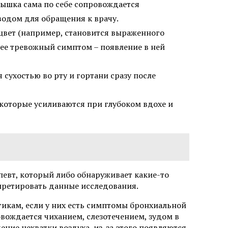
дышка сама по себе сопровождается
водом для обращения к врачу.
цвет (например, становится выраженного
олее тревожный симптом – появление в ней
 сухостью во рту и гортани сразу после
которые усиливаются при глубоком вдохе и
евт, который либо обнаруживает какие-то
претировать данные исследования.
гикам, если у них есть симптомы бронхиальной
вождается чиханием, слезотечением, зудом в
ение нехватки воздуха, из-за этого появляются