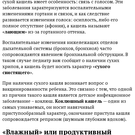
сухой кашель имеет особенность: связь с голосом. Эти
заболевания характеризуются воспалительными
изменениями гортани и связок, и как следствие
развивается изменения голоса: осиплость, либо его
полное отсутствие (афония), а кашель называют
«
лающим
» из-за гортанного оттенка.
Воспалительные изменения нижележащих отделов
дыхательной системы (бронхов, бронхиол) часто
сопровождаются явлением бронхиальной обструкции. В
таком случае педиатр вам сообщит о наличии сухих
хрипов, а кашель будет носить характер «
сухого
свистящего
».
При наличии сухого кашля возникает вопрос о
вакцинированности ребенка. Это связано с тем, что одной
из причин такого кашля является детское инфекционное
заболевание – коклюш.
Коклюшный кашель
— один из
самых узнаваемых, он носит навязчивый
приступообразный характер, окончание приступа кашля
сопровождается репризом (шумным глубоким вдохом).
«Влажный» или продуктивный