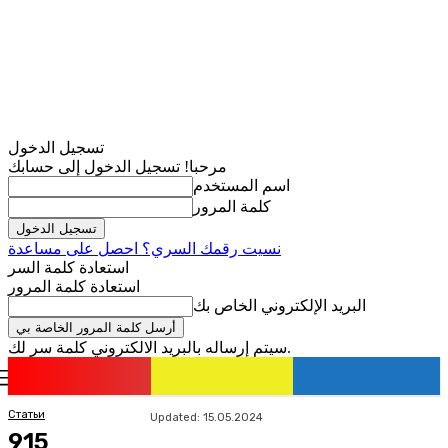
تسجيل الدخول
مرحبا! تسجيل الدخول إلى حسابك
اسم المستخدم
كلمة المرور
نسيت رقمك السري؟ احصل على مساعدة
استعادة كلمة السر
استعادة كلمة المرور
البريد الإلكتروني الخاص بك
سيتم إرساله بالبريد الالكتروني كلمة سر لك.
romania
news
تسجيل الدخول / انضمام
Статьи
Updated:
15.05.2024
915