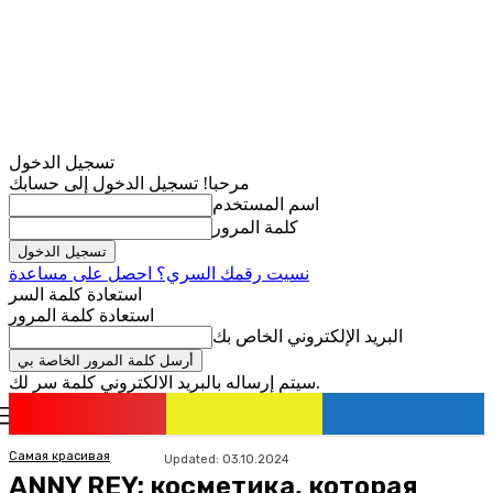
تسجيل الدخول
مرحبا! تسجيل الدخول إلى حسابك
اسم المستخدم
كلمة المرور
نسيت رقمك السري؟ احصل على مساعدة
استعادة كلمة السر
استعادة كلمة المرور
البريد الإلكتروني الخاص بك
سيتم إرساله بالبريد الالكتروني كلمة سر لك.
romania
news
تسجيل الدخول / انضمام
Самая красивая
Updated:
03.10.2024
ANNY REY: косметика, которая