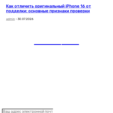
Как отличить оригинальный iPhone 16 от
подделки: основные признаки проверки
admin
-
30.07.2026
romania
news
Рубрики
Links
Подписка на рассылку новостей