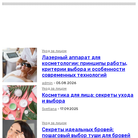
Другое
Уход за волосами
Уход за кожей тела
Уход за лицом
Уход за ногтями
Уход за лицом
Лазерный аппарат для
косметологии: принципы работы,
критерии выбора и особенности
современных технологий
admin
-
05.08.2026
Уход за лицом
Косметика для лица: секреты ухода
и выбора
Svetlana
-
17.09.2025
Уход за лицом
Секреты идеальных бровей:
пошаговый выбор туши для бровей