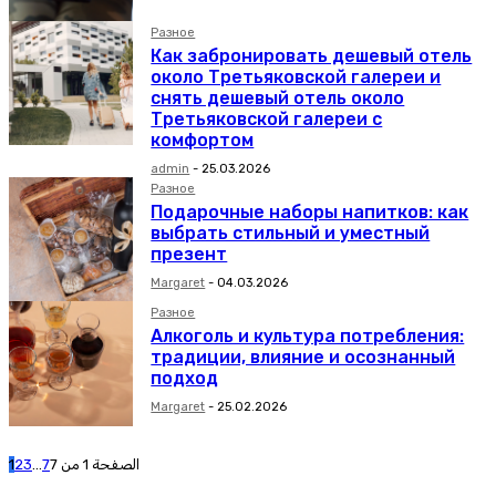
Разное
Как забронировать дешевый отель
около Третьяковской галереи и
снять дешевый отель около
Третьяковской галереи с
комфортом
admin
-
25.03.2026
Разное
Подарочные наборы напитков: как
выбрать стильный и уместный
презент
Margaret
-
04.03.2026
Разное
Алкоголь и культура потребления:
традиции, влияние и осознанный
подход
Margaret
-
25.02.2026
1
2
3
...
7
الصفحة 1 من 7