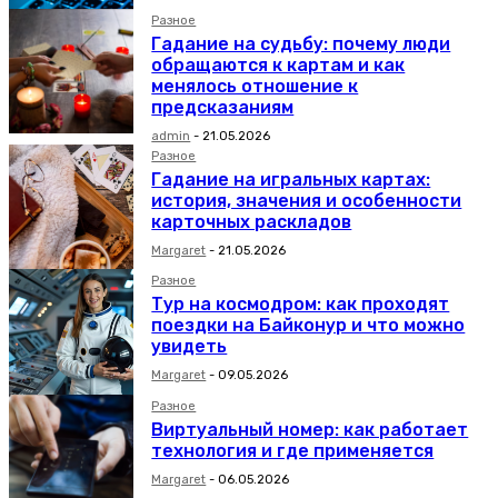
Разное
Гадание на судьбу: почему люди
обращаются к картам и как
менялось отношение к
предсказаниям
admin
-
21.05.2026
Разное
Гадание на игральных картах:
история, значения и особенности
карточных раскладов
Margaret
-
21.05.2026
Разное
Тур на космодром: как проходят
поездки на Байконур и что можно
увидеть
Margaret
-
09.05.2026
Разное
Виртуальный номер: как работает
технология и где применяется
Margaret
-
06.05.2026