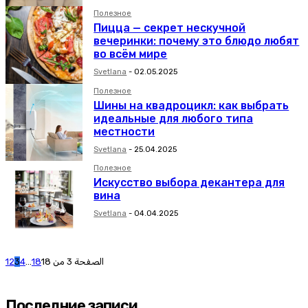
Полезное
Пицца — секрет нескучной
вечеринки: почему это блюдо любят
во всём мире
Svetlana
-
02.05.2025
Полезное
Шины на квадроцикл: как выбрать
идеальные для любого типа
местности
Svetlana
-
25.04.2025
Полезное
Искусство выбора декантера для
вина
Svetlana
-
04.04.2025
1
2
3
4
...
18
الصفحة 3 من 18
Последние записи