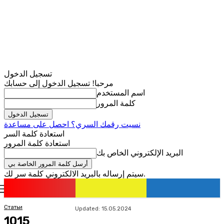
تسجيل الدخول
مرحبا! تسجيل الدخول إلى حسابك
اسم المستخدم
كلمة المرور
نسيت رقمك السري؟ احصل على مساعدة
استعادة كلمة السر
استعادة كلمة المرور
البريد الإلكتروني الخاص بك
سيتم إرساله بالبريد الالكتروني كلمة سر لك.
romania
news
تسجيل الدخول / انضمام
Статьи
Updated:
15.05.2024
1015