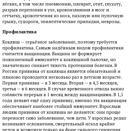
лёгких, в том числе пневмонию, плеврит, отит, глухоту,
разрыв перепонки в ухе, кровоизлияния в мозг и
сетчатку, кровотечения из носа, паховую или пупочную
грыжу, судороги, эпилептические припадки, неврозы.
Профилактика
Коклюш — серьёзное заболевание, поэтому требуется
профилактика. Самым надёжным видом профилактики
считается вакцинация. Вакцина не формирует
пожизненный иммунитет к коклюшной палочке, но
значительно снижает тяжесть протекания болезни. В
России прививка от коклюша является обязательной и
планово проводится несколько раз в детском возрасте.
Первая прививка — в 3 месяца. Вторая — в 4,5 месяцев,
третья — в 6 месяцев. В случае временного отвода важно
соблюсти перерыв в 1 месяц между вакцинациями. В 1,5
года делают ещё одну прививку, именно эта вакцинация
обеспечивает наиболее стойкий иммунитет. Взрослым
людям прививки от коклюша не делаются: они проще
переносят само заболевание, чем дети. У взрослых редко
возникают осложнения, смертельный исход крайне
редок и возможен только на фоне сильного снижения