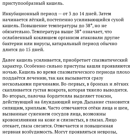
приступообразный кашель.
Инкубационный период — от 3 до 14 дней. Затем
начинается лёгкий, постепенно усиливающийся сухой
кашель. Повышение температуры до 38°, но не
обязательно. Температура выше 38° означает, что
ослабленный коклюшем организм атаковали другие
бактерии или вирусы, катаральный период обычно
длится до 15 дней.
Далее кашель усиливается, приобретает спазматический
характер. Особенно сильно приступы кашля проявляются
ночью. Кашель во время спазматического периода плохо
поддаётся лечению, так как вызывается сразу
несколькими причинами. Во-первых, в бронхах и лёгких
скапливается густая мокрота, которая тяжело выводится.
Во-вторых, палочка бордетелла выделяет токсин,
действующий на блуждающий нерв. Дыхание становится
сипящим, хриплым. Часто отмечаются отёки лица и шеи,
вызванные сужением сосудов лица, возможны
кровоизлияния на коже и слизистых, в глазах. Лицо
отекает, глаза слезятся. Отмечается и повышенная
нервная возбудимость. Могут проявляться неврозы,