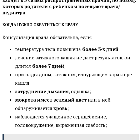
входит в 5 самых распространенных причин, по поводу
которых родители с ребенком посещают врача/
педиатра.
КОГДА НУЖНО ОБРАТИТЬСЯ К ВРАЧУ
Консультация врача обязательна, если:
температура тела повышена
более 3-х дней
лечение затяжного кашля не дает результатов, он
длится
более 7 дней
;
при надсадном, затяжном, изнуряющем характере
кашля
затруднение дыхания
, одышка;
мокрота имеет зеленый цвет
или в ней
обнаруживается
кровь
;
наблюдается учащенное сердцебиение,
головокружение, выраженная слабость;