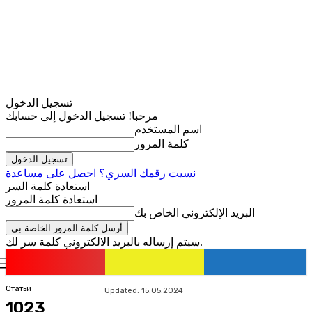
تسجيل الدخول
مرحبا! تسجيل الدخول إلى حسابك
اسم المستخدم
كلمة المرور
نسيت رقمك السري؟ احصل على مساعدة
استعادة كلمة السر
استعادة كلمة المرور
البريد الإلكتروني الخاص بك
سيتم إرساله بالبريد الالكتروني كلمة سر لك.
romania
news
تسجيل الدخول / انضمام
Статьи
Updated:
15.05.2024
1023