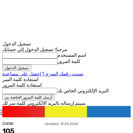
تسجيل الدخول
مرحبا! تسجيل الدخول إلى حسابك
اسم المستخدم
كلمة المرور
نسيت رقمك السري؟ احصل على مساعدة
استعادة كلمة السر
استعادة كلمة المرور
البريد الإلكتروني الخاص بك
سيتم إرساله بالبريد الالكتروني كلمة سر لك.
romania
news
تسجيل الدخول / انضمام
Статьи
Updated:
15.05.2024
105