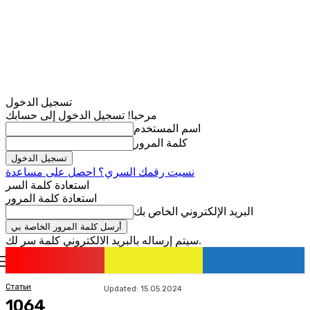
تسجيل الدخول
مرحبا! تسجيل الدخول إلى حسابك
اسم المستخدم
كلمة المرور
نسيت رقمك السري؟ احصل على مساعدة
استعادة كلمة السر
استعادة كلمة المرور
البريد الإلكتروني الخاص بك
سيتم إرساله بالبريد الالكتروني كلمة سر لك.
romania
news
تسجيل الدخول / انضمام
Статьи
Updated:
15.05.2024
1064