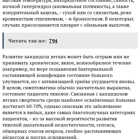
высокая температура, лихорадочное состояние, слабость,
ночной гипергидроз (аномальная потливость), а также
изнурительный кашель, – сухой или со слизистым, реже
кровянистым отделяемым, – и бронхоспазм. В некоторых
случаях присоединяется плеврит с обильным выпотом.
Читать так же:
794
Развитие кандидоза легких может быть острым или же
принимать хроническое, вялое, волнообразное течение
(например, по мере подавления бактериальной
составляющей коинфекции состояние больного
улучшается, но с активизацией грибка ухудшается вновь).
В целом, симптоматика обычно значительно выражена,
состояние пациента тяжелое. Связанная с кандидозом
легких смертность среди наиболее ослабленных больных
достигает 60-70%, однако опасным это заболевание
является в любых, даже самых благополучных категориях
пациентов, – из-за высокой вероятности развития
тяжелой дыхательной недостаточности, сепсиса,
обширных очагов некроза, гнойно-расплавляющих
абсцессов и других осложнений.