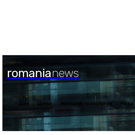
Дом
Досуг
Женская пс
Суббота, 8 августа, 2026
romania
news
Дом
Досуг
Женская психология
Мода