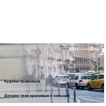
Худеем правильно
Делаем тело красивым и сильным
تسجيل الدخول / انضمام
Худеем правильно
Делаем тело красивым и сильным