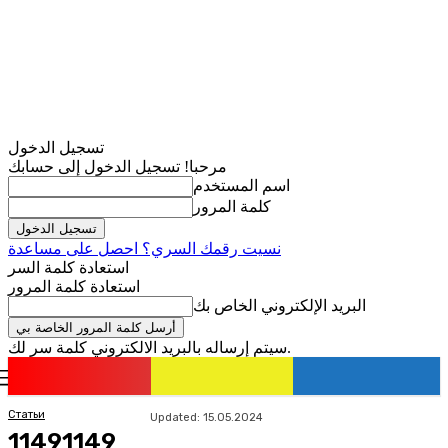
تسجيل الدخول
مرحبا! تسجيل الدخول إلى حسابك
اسم المستخدم
كلمة المرور
نسيت رقمك السري؟ احصل على مساعدة
استعادة كلمة السر
استعادة كلمة المرور
البريد الإلكتروني الخاص بك
سيتم إرساله بالبريد الالكتروني كلمة سر لك.
romania
news
تسجيل الدخول / انضمام
Статьи
Updated:
15.05.2024
11491149