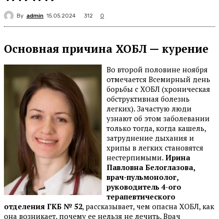
By
admin
312
15.05.2024
0
Основная причина ХОБЛ — курение
Во второй половине ноября
отмечается Всемирный день
борьбы с ХОБЛ (хроническая
обструктивная болезнь
легких). Зачастую люди
узнают об этом заболевании
только тогда, когда кашель,
затруднение дыхания и
хрипы в легких становятся
нестерпимыми.
Ирина
Павловна Белоглазова,
врач-пульмонолог,
руководитель 4-ого
терапевтического
отделения ГКБ № 52
, рассказывает, чем опасна ХОБЛ, как
она возникает, почему ее нельзя не лечить. Врач