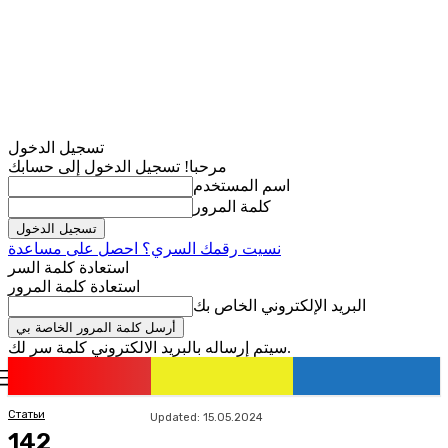
تسجيل الدخول
مرحبا! تسجيل الدخول إلى حسابك
اسم المستخدم
كلمة المرور
نسيت رقمك السري؟ احصل على مساعدة
استعادة كلمة السر
استعادة كلمة المرور
البريد الإلكتروني الخاص بك
سيتم إرساله بالبريد الالكتروني كلمة سر لك.
romania
news
تسجيل الدخول / انضمام
Статьи
Updated:
15.05.2024
142