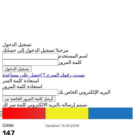
تسجيل الدخول
مرحبا! تسجيل الدخول إلى حسابك
اسم المستخدم
كلمة المرور
نسيت رقمك السري؟ احصل على مساعدة
استعادة كلمة السر
استعادة كلمة المرور
البريد الإلكتروني الخاص بك
سيتم إرساله بالبريد الالكتروني كلمة سر لك.
romania
news
تسجيل الدخول / انضمام
Статьи
Updated:
15.05.2024
147