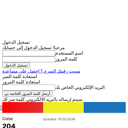
تسجيل الدخول
مرحبا! تسجيل الدخول إلى حسابك
اسم المستخدم
كلمة المرور
نسيت رقمك السري؟ احصل على مساعدة
استعادة كلمة السر
استعادة كلمة المرور
البريد الإلكتروني الخاص بك
سيتم إرساله بالبريد الالكتروني كلمة سر لك.
romania
news
تسجيل الدخول / انضمام
Статьи
Updated:
15.05.2024
204