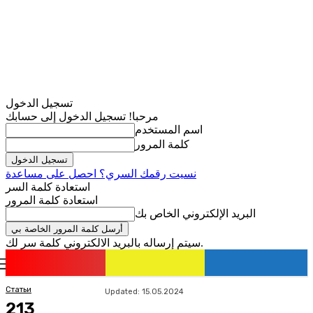
تسجيل الدخول
مرحبا! تسجيل الدخول إلى حسابك
اسم المستخدم
كلمة المرور
نسيت رقمك السري؟ احصل على مساعدة
استعادة كلمة السر
استعادة كلمة المرور
البريد الإلكتروني الخاص بك
سيتم إرساله بالبريد الالكتروني كلمة سر لك.
romania
news
تسجيل الدخول / انضمام
Статьи
Updated:
15.05.2024
213