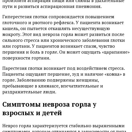
произойти аспирация пищи или слюны в дыхательные
пути и развиться аспирационная пневмония.
Гиперестезия глотки сопровождается повышением
глоточного и рвотного рефлекса. У пациента возникает
кашель, он пытается откашлять несуществующую
мокроту. Этот вид невроза горла может развиться после
сильного стресса или хронического заболевания глотки
или гортани. У пациентов возникает спазм, чувство
першения и боль в горле. Он может ощущать «царапание»
поверхности гортани.
Парестезия глотки возникает под воздействием стресса.
Пациенты ощущают першение, зуд и наличие «комка» в
горле. Заболеванию подвержены женщины,
пребывающие в климаксе, впечатлительные и
раздражительные люди.
Симптомы невроза горла у
взрослых и детей
Невроз горла характеризуется стабильно выраженными
симптомами, которые отличаются в зависимости от типа