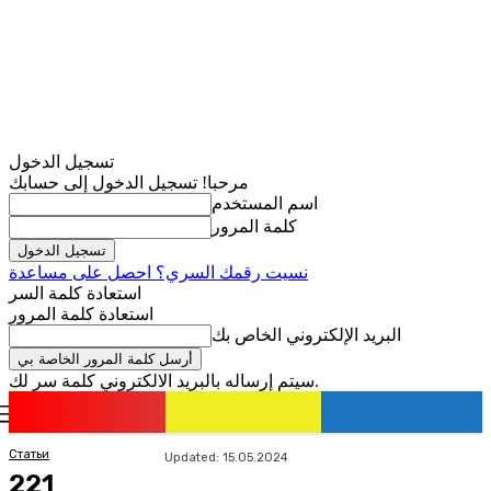
تسجيل الدخول
مرحبا! تسجيل الدخول إلى حسابك
اسم المستخدم
كلمة المرور
نسيت رقمك السري؟ احصل على مساعدة
استعادة كلمة السر
استعادة كلمة المرور
البريد الإلكتروني الخاص بك
سيتم إرساله بالبريد الالكتروني كلمة سر لك.
romania
news
تسجيل الدخول / انضمام
Статьи
Updated:
15.05.2024
221