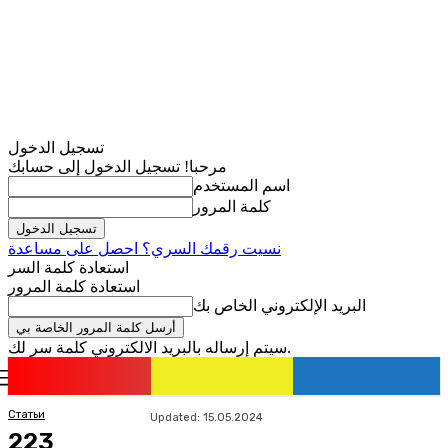
تسجيل الدخول
مرحبا! تسجيل الدخول إلى حسابك
اسم المستخدم
كلمة المرور
نسيت رقمك السري؟ احصل على مساعدة
استعادة كلمة السر
استعادة كلمة المرور
البريد الإلكتروني الخاص بك
سيتم إرساله بالبريد الالكتروني كلمة سر لك.
romania
news
تسجيل الدخول / انضمام
Статьи
Updated:
15.05.2024
223