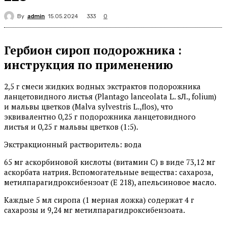
By
admin
333
15.05.2024
0
Гербион сироп подорожника :
инструкция по применению
2,5 г смеси жидких водных экстрактов подорожника
ланцетовидного листья (Plantago lanceolata L. sЛ., folium)
и мальвы цветков (Malva sylvestris L.,flos), что
эквивалентно 0,25 г подорожника ланцетовидного
листья и 0,25 г мальвы цветков (1:5).
Экстракционный растворитель: вода
65 мг аскорбиновой кислоты (витамин С) в виде 73,12 мг
аскорбата натрия. Вспомогательные вещества: сахароза,
метилпарагидроксибензоат (Е 218), апельсиновое масло.
Каждые 5 мл сиропа (1 мерная ложка) содержат 4 г
сахарозы и 9,24 мг метилпарагидроксибензоата.