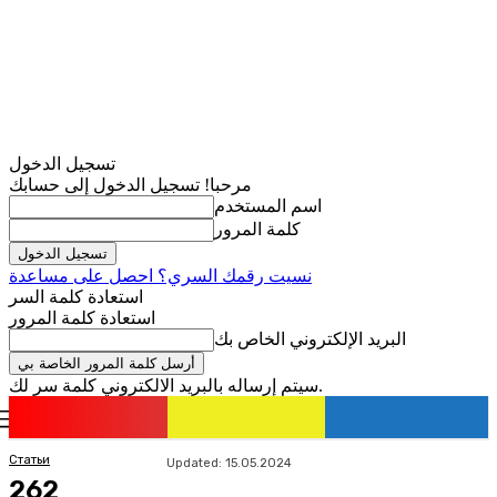
تسجيل الدخول
مرحبا! تسجيل الدخول إلى حسابك
اسم المستخدم
كلمة المرور
نسيت رقمك السري؟ احصل على مساعدة
استعادة كلمة السر
استعادة كلمة المرور
البريد الإلكتروني الخاص بك
سيتم إرساله بالبريد الالكتروني كلمة سر لك.
romania
news
تسجيل الدخول / انضمام
Статьи
Updated:
15.05.2024
262