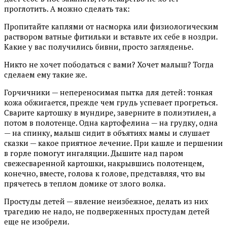
проглотить. А можно сделать так:
Пропитайте каплями от насморка или физиологическим
раствором ватные фитильки и вставьте их себе в ноздри.
Какие у вас получились бивни, просто загляденье.
Никто не хочет пободаться с вами? Хочет малыш? Тогда
сделаем ему такие же.
Горчичники — непереносимая пытка для детей: тонкая
кожа обжигается, прежде чем грудь успевает прогреться.
Сварите картошку в мундире, заверните в полиэтилен, а
потом в полотенце. Одна картофелина — на грудку, одна
— на спинку, малыш сидит в объятиях мамы и слушает
сказки — какое приятное лечение. При кашле и першении
в горле помогут ингаляции. Дышите над паром
свежесваренной картошки, накрывшись полотенцем,
конечно, вместе, голова к голове, представляя, что вы
прячетесь в теплом домике от злого волка.
Простуды детей — явление неизбежное, делать из них
трагедию не надо, не подверженных простудам детей
еще не изобрели.