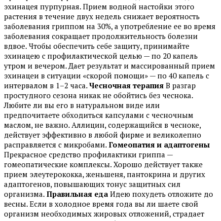
эхинацея пурпурная. Прием водной настойки этого
растения в течение двух недель снижает вероятность
заболевания гриппом на 30%, а употребление ее во время
заболевания сокращает продолжительность болезни
вдвое. Чтобы обеспечить себе защиту, принимайте
эхинацею с профилактической целью — по 20 капель
утром и вечером. Дает результат и массированный прием
эхинацеи в ситуации «скорой помощи» — по 40 капель с
интервалом в 1–2 часа.
Чесночная терапия
В разгар
простудного сезона никак не обойтись без чеснока.
Любите ли вы его в натуральном виде или
предпочитаете обходиться капсулами с чесночным
маслом, не важно. Аллицин, содержащийся в чесноке,
действует эффективно в любой фирме и великолепно
расправляется с микробами.
Гомеопатия и адаптогены
Прекрасное средство профилактики гриппа —
гомеопатические комплексы. Хорошо действует также
прием элеутерококка, женьшеня, пантокрина и других
адаптогенов, повышающих тонус защитных сил
организма.
Правильная еда
Идею похудеть отложите до
весны. Если в холодное время года вы ли шаете свой
организм необходимых жировых отложений, страдает