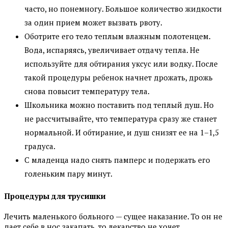
часто, но понемногу. Большое количество жидкости
за один прием может вызвать рвоту.
Оботрите его тело теплым влажным полотенцем.
Вода, испаряясь, увеличивает отдачу тепла. Не
используйте для обтирания уксус или водку. После
такой процедуры ребенок начнет дрожать, дрожь
снова повысит температуру тела.
Школьника можно поставить под теплый душ. Но
не рассчитывайте, что температура сразу же станет
нормальной. И обтирание, и душ снизят ее на 1–1,5
градуса.
С младенца надо снять памперс и подержать его
голеньким пару минут.
Процедуры для трусишки
Лечить маленького больного — сущее наказание. То он не
дает себе в нос закапать, то лекарство не хочет