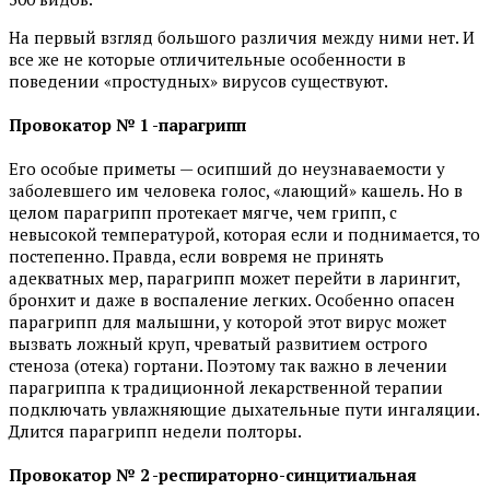
На первый взгляд большого различия между ними нет. И
все же не которые отличительные особенности в
поведении «простудных» вирусов существуют.
Провокатор № 1 -парагрипп
Его особые приметы — осипший до неузнаваемости у
заболевшего им человека голос, «лающий» кашель. Но в
целом парагрипп протекает мягче, чем грипп, с
невысокой температурой, которая если и поднимается, то
постепенно. Правда, если вовремя не принять
адекватных мер, парагрипп может перейти в ларингит,
бронхит и даже в воспаление легких. Особенно опасен
парагрипп для малышни, у которой этот вирус может
вызвать ложный круп, чреватый развитием острого
стеноза (отека) гортани. Поэтому так важно в лечении
парагриппа к традиционной лекарственной терапии
подключать увлажняющие дыхательные пути ингаляции.
Длится парагрипп недели полторы.
Провокатор № 2 -респираторно-синцитиальная