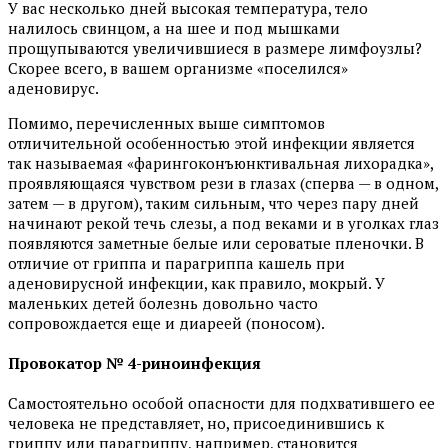
У вас несколько дней высокая температура, тело
налилось свинцом, а на шее и под мышками
прощупываются увеличившиеся в размере лимфоузлы?
Скорее всего, в вашем организме «поселился»
аденовирус.
Помимо, перечисленных выше симптомов
отличительной особенностью этой инфекции является
так называемая «фарингоконъюнктивальная лихорадка»,
проявляющаяся чувством рези в глазах (сперва — в одном,
затем — в другом), таким сильным, что через пару дней
начинают рекой течь слезы, а под веками и в уголках глаз
появляются заметные белые или сероватые пленочки. В
отличие от гриппа и парагриппа кашель при
аденовирусной инфекции, как правило, мокрый. У
маленьких детей болезнь довольно часто
сопровождается еще и диареей (поносом).
Провокатор № 4-риноинфекция
Самостоятельно особой опасности для подхватившего ее
человека не представляет, но, присоединившись к
гриппу или парагриппу, например, становится