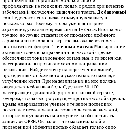
проникли в ваш организм. Но такой способ
профилактики не подходит людям с рядом хронических
заболеваний желудочно-кишечного тракта.
Добавочный
сон
Недостаток сна снижает иммунную защиту в
несколько раз. Поэтому, чтобы уменьшить риск
заражения, увеличьте время сна на 1–2 часа. Иногда это
трудно, но лучше отказаться от просмотра любимого
сериала или похода в те атр, где высока вероятность
подхватить инфекцию.
Точечный массаж
Массирование
активных точек в направлении по часовой стрелке
обеспечивает тонизирование организма, в то время как
массирование в противоположном направлении —
релаксацию. Найдите точку на пересечении линий,
проведенных от большого и указательного пальца, в
углублении кисти. При надавливании на нее должна
ощущаться небольшая боль. Сделайте 50–100
массирующих движений: утром по часовой стрелке,
вечером, чтобы быстро уснуть, — против часовой стрелки.
Травы
Американские ученые в течение последних
десяти лет исследовали несколько десятков растений,
которые могут влиять на иммунитет и обеспечивать
защиту от ОРВИ. Оказалось, что максимальной и
проверенной эффективностью обладает только одно: