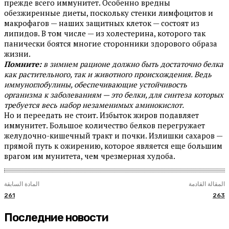
прежде всего иммунитет. Особенно вредны
обезжиренные диеты, поскольку стенки лимфоцитов и
макрофагов — наших защитных клеток — состоят из
липидов. В том числе — из холестерина, которого так
панически боятся многие сторонники здорового образа
жизни.
Помните:
в зимнем рационе должно быть достаточно белка
как растительного, так и животного происхождения. Ведь
иммуноглобулины, обеспечивающие устойчивость
организма к заболеваниям — это белки, для синтеза которых
требуется весь набор незаменимых аминокислот.
Но и переедать не стоит. Избыток жиров подавляет
иммунитет. Большое количество белков перегружает
желудочно-кишечный тракт и почки. Излишки сахаров —
прямой путь к ожирению, которое является еще большим
врагом им мунитета, чем чрезмерная худоба.
المقالة القادمة
المادة السابقة
261
263
Последние новости