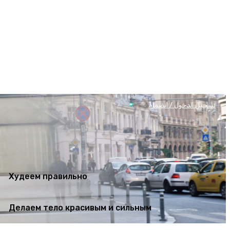
Худеем правильно
Делаем тело красивым и сильным
تسجيل الدخول / انضمام
Худеем правильно
Делаем тело красивым и сильным