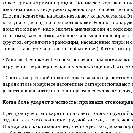
холестерина и триглицеридов. Они имеют желтовато-бу
плоскими или в виде узелков, локализуются обычно на к
Плоские ксантомы на веках называют ксантелазмами. Э
выступающие над поверхностью кожи. Если вы обнаружил
пойдите к врачу: надо сделать анализ крови на содержа
ксантомы, вам необходимо внести изменения в образ ж
фруктов, ограничить трансжиры, насыщенные жиры и сл
снизить массу тела (если она избыточная). Возможно, вр
* Если вас беспокоит боль в мышцах ног, выпадение вол
нарушения периферического кровообращения. В этом сл
* Состояние ротовой полости тоже связано с развитием
пародонтозе и кариесе патогенные бактерии попадают в
развития воспалительного процесса в сосудах, а значит,
Когда боль ударяет в челюсть: признаки стенокард
При приступе стенокардии появляется боль в грудной кл
отдавать в левую половину грудной клетки, в шею, челюс
Иногда боли как таковой нет, а есть чувство дискомфо
слабость (так приступ чаще проявляется у женщин).