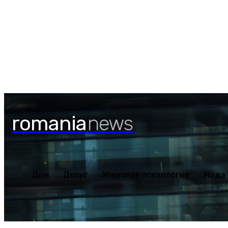
Дом
Досуг
Женская пс
Пятница, 7 августа, 2026
romania
news
Дом
Досуг
Женская психология
Мода