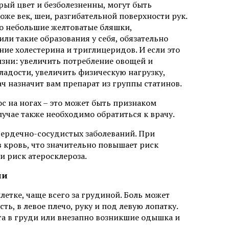
рый цвет и безболезненны, могут быть
оже век, шеи, разгибательной поверхности рук.
то небольшие желтоватые бляшки,
и такие образования у себя, обязательно
ние холестерина и триглицеридов. И если это
изни: увеличить потребление овощей и
адости, увеличить физическую нагрузку,
ач назначит вам препарат из группы статинов.
ос на ногах – это может быть признаком
учае также необходимо обратиться к врачу.
 сердечно-сосудистых заболеваний. При
 кровь, что значительно повышает риск
 и риск атеросклероза.
ии
етке, чаще всего за грудиной. Боль может
ть, в левое плечо, руку и под левую лопатку.
рта в груди или внезапно возникшие одышка и