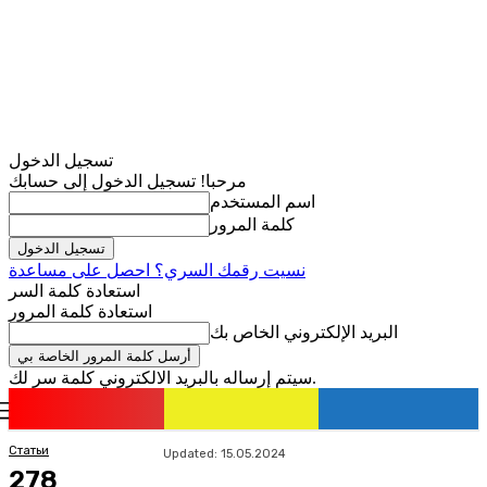
تسجيل الدخول
مرحبا! تسجيل الدخول إلى حسابك
اسم المستخدم
كلمة المرور
نسيت رقمك السري؟ احصل على مساعدة
استعادة كلمة السر
استعادة كلمة المرور
البريد الإلكتروني الخاص بك
سيتم إرساله بالبريد الالكتروني كلمة سر لك.
romania
news
تسجيل الدخول / انضمام
Статьи
Updated:
15.05.2024
278