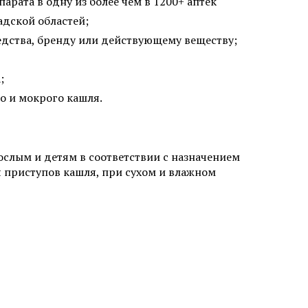
рата в одну из более чем в 1200+ аптек
адской областей;
едства, бренду или действующему веществу;
;
о и мокрого кашля.
ослым и детям в соответствии с назначением
я приступов кашля, при сухом и влажном