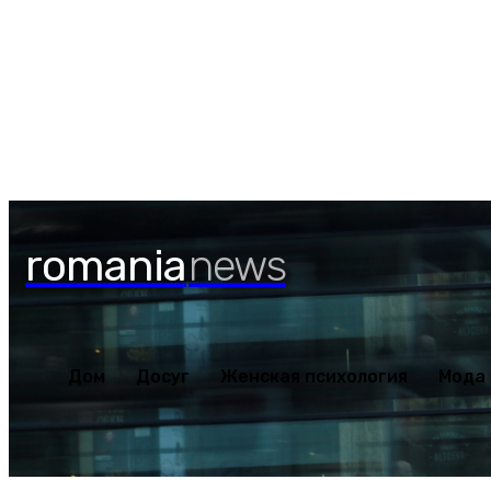
Дом
Досуг
Женская пс
Пятница, 7 августа, 2026
romania
news
Дом
Досуг
Женская психология
Мода