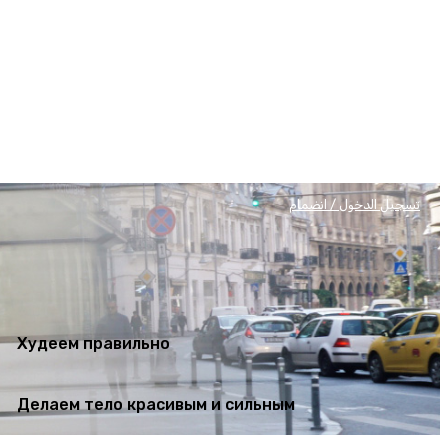
Худеем правильно
Делаем тело красивым и сильным
تسجيل الدخول / انضمام
Худеем правильно
Делаем тело красивым и сильным