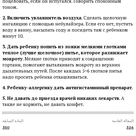
поцеловать, если он испугался. Говорить спокойным
тоном.
2. Включить увлажнитель воздуха
. Сделать щелочную
ингаляцию с помощью небулайзера. Если его нет, пустить
воду в ванну, насыпать соду и посидеть там с ребенком
минут 10.
3. Дать ребенку попить из ложки мелкими глотками
теплое (лучше щелочное) питье, которое разжижает
мокроту
. Мелкие глотки приводят к сокращению
гортани, помогают выталкивать мокроту из верхних
дыхательных путей. После каждых 5=6 глотков питья
надо просить ребенка откашливаться.
4. Ребенку-аллергику дать антигистаминный препарат
.
5. Не давать до приезда врачей никаких лекарств
. А
также не кормить, не давать конфет.
المقالة القادمة
المادة السابقة
350
326