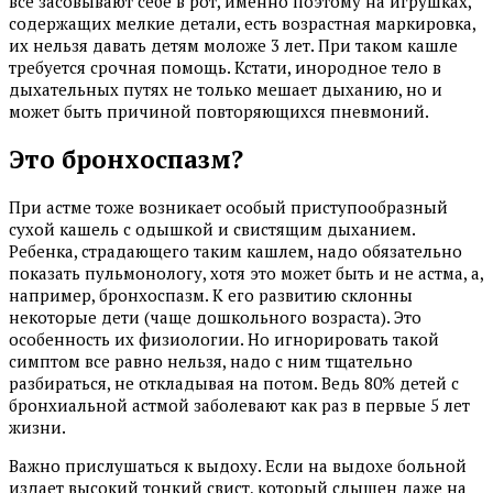
все засовывают себе в рот, именно поэтому на игрушках,
содержащих мелкие детали, есть возрастная маркировка,
их нельзя давать детям моложе 3 лет. При таком кашле
требуется срочная помощь. Кстати, инородное тело в
дыхательных путях не только мешает дыханию, но и
может быть причиной повторяющихся пневмоний.
Это бронхоспазм?
При астме тоже возникает особый приступообразный
сухой кашель с одышкой и свистящим дыханием.
Ребенка, страдающего таким кашлем, надо обязательно
показать пульмонологу, хотя это может быть и не астма, а,
например, бронхоспазм. К его развитию склонны
некоторые дети (чаще дошкольного возраста). Это
особенность их физиологии. Но игнорировать такой
симптом все равно нельзя, надо с ним тщательно
разбираться, не откладывая на потом. Ведь 80% детей с
бронхиальной астмой заболевают как раз в первые 5 лет
жизни.
Важно прислушаться к выдоху. Если на выдохе больной
издает высокий тонкий свист, который слышен даже на