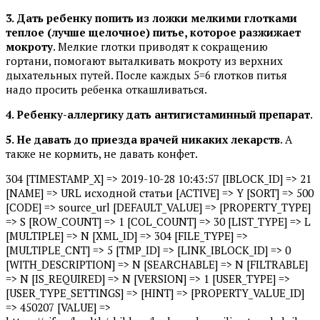
3. Дать ребенку попить из ложки мелкими глотками
теплое (лучше щелочное) питье, которое разжижает
мокроту
. Мелкие глотки приводят к сокращению
гортани, помогают выталкивать мокроту из верхних
дыхательных путей. После каждых 5=6 глотков питья
надо просить ребенка откашливаться.
4. Ребенку-аллергику дать антигистаминный препарат
.
5. Не давать до приезда врачей никаких лекарств
. А
также не кормить, не давать конфет.
304 [TIMESTAMP_X] => 2019-10-28 10:43:57 [IBLOCK_ID] => 21
[NAME] => URL исходной статьи [ACTIVE] => Y [SORT] => 500
[CODE] => source_url [DEFAULT_VALUE] => [PROPERTY_TYPE]
=> S [ROW_COUNT] => 1 [COL_COUNT] => 30 [LIST_TYPE] => L
[MULTIPLE] => N [XML_ID] => 304 [FILE_TYPE] =>
[MULTIPLE_CNT] => 5 [TMP_ID] => [LINK_IBLOCK_ID] => 0
[WITH_DESCRIPTION] => N [SEARCHABLE] => N [FILTRABLE]
=> N [IS_REQUIRED] => N [VERSION] => 1 [USER_TYPE] =>
[USER_TYPE_SETTINGS] => [HINT] => [PROPERTY_VALUE_ID]
=> 450207 [VALUE] =>