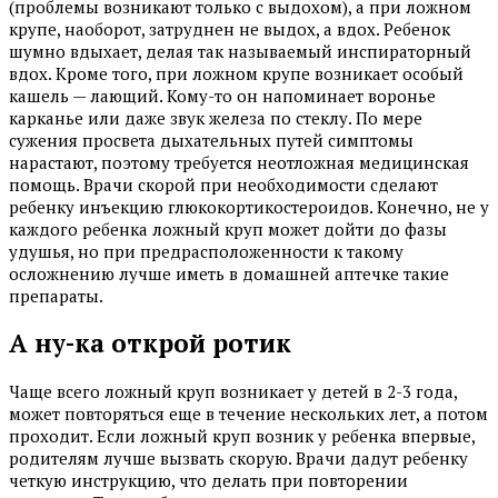
(проблемы возникают только с выдохом), а при ложном
крупе, наоборот, затруднен не выдох, а вдох. Ребенок
шумно вдыхает, делая так называемый инспираторный
вдох. Кроме того, при ложном крупе возникает особый
кашель — лающий. Кому-то он напоминает воронье
карканье или даже звук железа по стеклу. По мере
сужения просвета дыхательных путей симптомы
нарастают, поэтому требуется неотложная медицинская
помощь. Врачи скорой при необходимости сделают
ребенку инъекцию глюкокортикостероидов. Конечно, не у
каждого ребенка ложный круп может дойти до фазы
удушья, но при предрасположенности к такому
осложнению лучше иметь в домашней аптечке такие
препараты.
А ну-ка открой ротик
Чаще всего ложный круп возникает у детей в 2-3 года,
может повторяться еще в течение нескольких лет, а потом
проходит. Если ложный круп возник у ребенка впервые,
родителям лучше вызвать скорую. Врачи дадут ребенку
четкую инструкцию, что делать при повторении