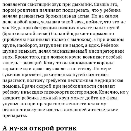
появляется свистящий звук при дыхании. Слыша это,
порой родители начинают подозревать, что у ребенка
начала развиваться бронхиальная астма. Но на самом
деле любой врач, услышав такой звук, поймет, что это не
так. Ведь при обструкции нижних дыхательных путей
(бронхиальной астме) больной вдыхает нормально
(проблемы возникают только с выдохом), а при ложном
крупе, наоборот, затруднен не выдох, а вдох. Ребенок
шумно вдыхает, делая так называемый инспираторный
вдох. Кроме того, при ложном крупе возникает особый
кашель — лающий. Кому-то он напоминает воронье
карканье или даже звук железа по стеклу. По мере
сужения просвета дыхательных путей симптомы
нарастают, поэтому требуется неотложная медицинская
помощь. Врачи скорой при необходимости сделают
ребенку инъекцию глюкокортикостероидов. Конечно, не у
каждого ребенка ложный круп может дойти до фазы
удушья, но при предрасположенности к такому
осложнению лучше иметь в домашней аптечке такие
препараты.
А ну-ка открой ротик