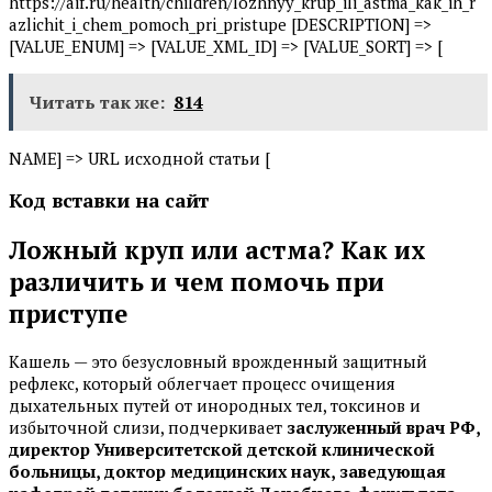
https://aif.ru/health/children/lozhnyy_krup_ili_astma_kak_ih_r
azlichit_i_chem_pomoch_pri_pristupe [DESCRIPTION] =>
[VALUE_ENUM] => [VALUE_XML_ID] => [VALUE_SORT] => [
Читать так же:
814
NAME] => URL исходной статьи [
Код вставки на сайт
Ложный круп или астма? Как их
различить и чем помочь при
приступе
Кашель — это безусловный врожденный защитный
рефлекс, который облегчает процесс очищения
дыхательных путей от инородных тел, токсинов и
избыточной слизи, подчеркивает
заслуженный врач РФ,
директор Университетской детской клинической
больницы, доктор медицинских наук, заведующая