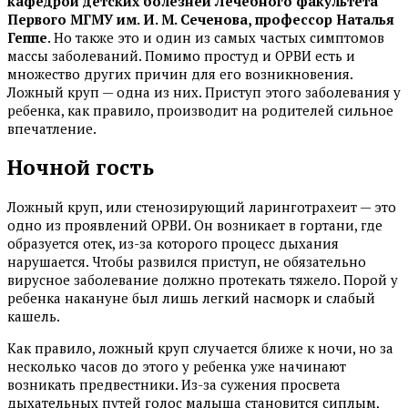
кафедрой детских болезней Лечебного факультета
Первого МГМУ им. И. М. Сеченова, профессор Наталья
Геппе
. Но также это и один из самых частых симптомов
массы заболеваний. Помимо простуд и ОРВИ есть и
множество других причин для его возникновения.
Ложный круп — одна из них. Приступ этого заболевания у
ребенка, как правило, производит на родителей сильное
впечатление.
Ночной гость
Ложный круп, или стенозирующий ларинготрахеит — это
одно из проявлений ОРВИ. Он возникает в гортани, где
образуется отек, из-за которого процесс дыхания
нарушается. Чтобы развился приступ, не обязательно
вирусное заболевание должно протекать тяжело. Порой у
ребенка накануне был лишь легкий насморк и слабый
кашель.
Как правило, ложный круп случается ближе к ночи, но за
несколько часов до этого у ребенка уже начинают
возникать предвестники. Из-за сужения просвета
дыхательных путей голос малыша становится сиплым,