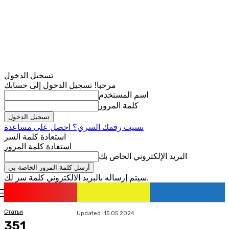
تسجيل الدخول
مرحبا! تسجيل الدخول إلى حسابك
اسم المستخدم
كلمة المرور
نسيت رقمك السري؟ احصل على مساعدة
استعادة كلمة السر
استعادة كلمة المرور
البريد الإلكتروني الخاص بك
سيتم إرساله بالبريد الالكتروني كلمة سر لك.
romania
news
تسجيل الدخول / انضمام
Статьи
Updated:
15.05.2024
351