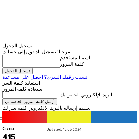
تسجيل الدخول
مرحبا! تسجيل الدخول إلى حسابك
اسم المستخدم
كلمة المرور
نسيت رقمك السري؟ احصل على مساعدة
استعادة كلمة السر
استعادة كلمة المرور
البريد الإلكتروني الخاص بك
سيتم إرساله بالبريد الالكتروني كلمة سر لك.
romania
news
تسجيل الدخول / انضمام
Статьи
Updated:
15.05.2024
415