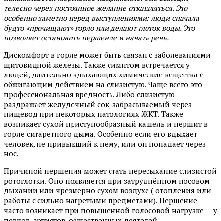
телесно через постоянное желание откашляться. Это
особенно заметно перед выступлениями: люди сначала
будто «прочищают» горло или делают глоток воды. Это
позволяет остановить першение и начать речь.
Дискомфорт в горле может быть связан с заболеваниями
щитовидной железы. Также симптом встречается у
людей, длительно вдыхающих химические вещества с
обжигающим действием на слизистую. Чаще всего это
профессиональная вредность. Либо слизистую
раздражает желудочный сок, забрасываемый через
пищевод при некоторых патологиях ЖКТ. Также
возникает сухой приступообразный кашель и першит в
горле сигаретного дыма. Особенно если его вдыхает
человек, не привыкший к нему, или он попадает через
нос.
Причиной першения может стать пересыхание слизистой
ротоглотки. Оно появляется при затруднённом носовом
дыхании или чрезмерно сухом воздухе ( отопления или
работы с сильно нагретыми предметами). Першение
часто возникает при повышенной голосовой нагрузке — у
певцов, артистов, общественных деятелей.