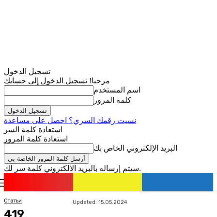
تسجيل الدخول
مرحبا! تسجيل الدخول إلى حسابك
اسم المستخدم
كلمة المرور
نسيت رقمك السري؟ احصل على مساعدة
استعادة كلمة السر
استعادة كلمة المرور
البريد الإلكتروني الخاص بك
سيتم إرساله بالبريد الالكتروني كلمة سر لك.
romania
news
تسجيل الدخول / انضمام
Статьи
Updated:
15.05.2024
419