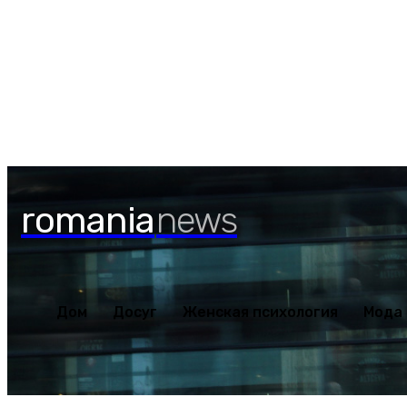
Дом
Досуг
Женская пс
Четверг, 6 августа, 2026
romania
news
Дом
Досуг
Женская психология
Мода