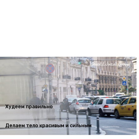
Худеем правильно
Делаем тело красивым и сильным
تسجيل الدخول / انضمام
Худеем правильно
Делаем тело красивым и сильным