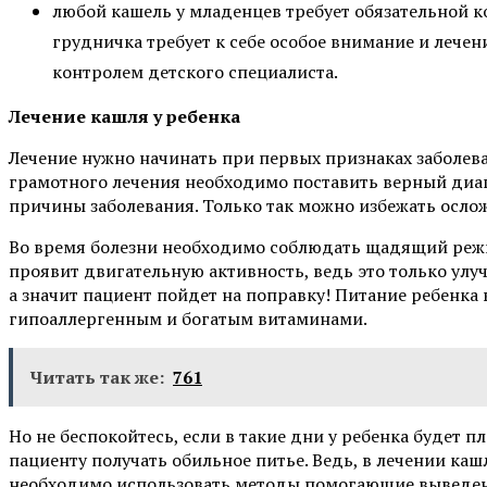
любой кашель у младенцев требует обязательной к
грудничка требует к себе особое внимание и лече
контролем детского специалиста.
Лечение кашля у ребенка
Лечение нужно начинать при первых признаках заболев
грамотного лечения необходимо поставить верный диаг
причины заболевания. Только так можно избежать осло
Во время болезни необходимо соблюдать щадящий режи
проявит двигательную активность, ведь это только ул
а значит пациент пойдет на поправку! Питание ребенка
гипоаллергенным и богатым витаминами.
Читать так же:
761
Но не беспокойтесь, если в такие дни у ребенка будет 
пациенту получать обильное питье. Ведь, в лечении ка
необходимо использовать методы помогающие выведен