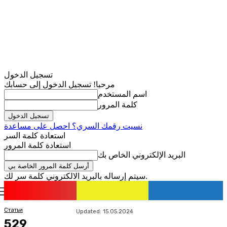
تسجيل الدخول
مرحبا! تسجيل الدخول إلى حسابك
اسم المستخدم
كلمة المرور
نسيت رقمك السري؟ احصل على مساعدة
استعادة كلمة السر
استعادة كلمة المرور
البريد الإلكتروني الخاص بك
سيتم إرساله بالبريد الالكتروني كلمة سر لك.
romania
news
تسجيل الدخول / انضمام
Статьи
Updated:
15.05.2024
529