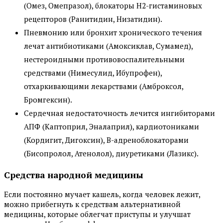
(Омез, Омепразол), блокаторы H2-гистаминовых
рецепторов (Ранитидин, Низатидин).
Пневмонию или бронхит хронического течения
лечат антибиотиками (Амоксиклав, Сумамед),
нестероидными противовоспалительными
средствами (Нимесулид, Ибупрофен),
отхаркивающими лекарствами (Амброксол,
Бромгексин).
Сердечная недостаточность лечится ингибиторами
АПФ (Каптоприл, Эналаприл), кардиотониками
(Кордигит, Дигоксин), B-адреноблокаторами
(Бисопролол, Атенолол), диуретиками (Лазикс).
Средства народной медицины
Если постоянно мучает кашель, когда человек лежит,
можно прибегнуть к средствам альтернативной
медицины, которые облегчат приступы и улучшат