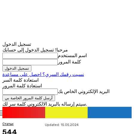
تسجيل الدخول
مرحبا! تسجيل الدخول إلى حسابك
اسم المستخدم
كلمة المرور
نسيت رقمك السري؟ احصل على مساعدة
استعادة كلمة السر
استعادة كلمة المرور
البريد الإلكتروني الخاص بك
سيتم إرساله بالبريد الالكتروني كلمة سر لك.
romania
news
تسجيل الدخول / انضمام
Статьи
Updated:
15.05.2024
544