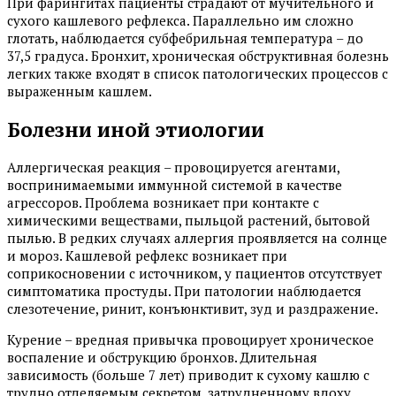
При фарингитах пациенты страдают от мучительного и
сухого кашлевого рефлекса. Параллельно им сложно
глотать, наблюдается субфебрильная температура – до
37,5 градуса. Бронхит, хроническая обструктивная болезнь
легких также входят в список патологических процессов с
выраженным кашлем.
Болезни иной этиологии
Аллергическая реакция – провоцируется агентами,
воспринимаемыми иммунной системой в качестве
агрессоров. Проблема возникает при контакте с
химическими веществами, пыльцой растений, бытовой
пылью. В редких случаях аллергия проявляется на солнце
и мороз. Кашлевой рефлекс возникает при
соприкосновении с источником, у пациентов отсутствует
симптоматика простуды. При патологии наблюдается
слезотечение, ринит, конъюнктивит, зуд и раздражение.
Курение – вредная привычка провоцирует хроническое
воспаление и обструкцию бронхов. Длительная
зависимость (больше 7 лет) приводит к сухому кашлю с
трудно отделяемым секретом, затрудненному вдоху