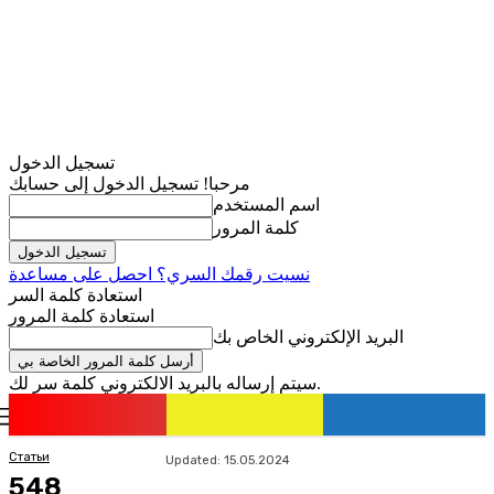
تسجيل الدخول
مرحبا! تسجيل الدخول إلى حسابك
اسم المستخدم
كلمة المرور
نسيت رقمك السري؟ احصل على مساعدة
استعادة كلمة السر
استعادة كلمة المرور
البريد الإلكتروني الخاص بك
سيتم إرساله بالبريد الالكتروني كلمة سر لك.
romania
news
تسجيل الدخول / انضمام
Статьи
Updated:
15.05.2024
548