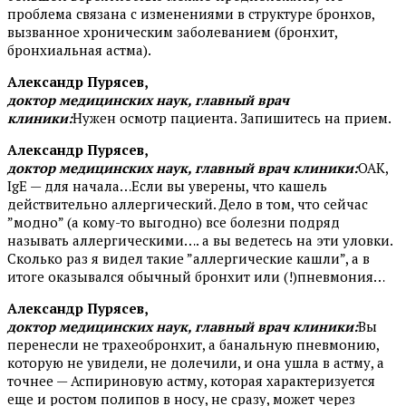
проблема связана с изменениями в структуре бронхов,
вызванное хроническим заболеванием (бронхит,
бронхиальная астма).
Александр Пурясев,
доктор медицинских наук, главный врач
клиники:
Нужен осмотр пациента. Запишитесь на прием.
Александр Пурясев,
доктор медицинских наук, главный врач клиники:
ОАК,
IgE — для начала…Если вы уверены, что кашель
действительно аллергический. Дело в том, что сейчас
”модно” (а кому-то выгодно) все болезни подряд
называть аллергическими…. а вы ведетесь на эти уловки.
Сколько раз я видел такие ”аллергические кашли”, а в
итоге оказывался обычный бронхит или (!)пневмония…
Александр Пурясев,
доктор медицинских наук, главный врач клиники:
Вы
перенесли не трахеобронхит, а банальную пневмонию,
которую не увидели, не долечили, и она ушла в астму, а
точнее — Аспириновую астму, которая характеризуется
еще и ростом полипов в носу, не сразу, может через