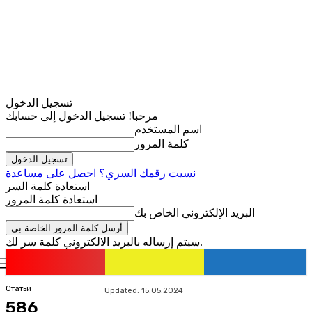
تسجيل الدخول
مرحبا! تسجيل الدخول إلى حسابك
اسم المستخدم
كلمة المرور
نسيت رقمك السري؟ احصل على مساعدة
استعادة كلمة السر
استعادة كلمة المرور
البريد الإلكتروني الخاص بك
سيتم إرساله بالبريد الالكتروني كلمة سر لك.
romania
news
تسجيل الدخول / انضمام
Статьи
Updated:
15.05.2024
586