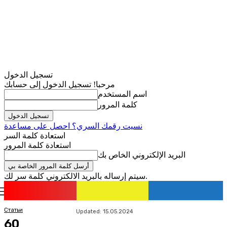
تسجيل الدخول
مرحبا! تسجيل الدخول إلى حسابك
اسم المستخدم
كلمة المرور
نسيت رقمك السري؟ احصل على مساعدة
استعادة كلمة السر
استعادة كلمة المرور
البريد الإلكتروني الخاص بك
سيتم إرساله بالبريد الالكتروني كلمة سر لك.
romania
news
تسجيل الدخول / انضمام
Статьи
Updated:
15.05.2024
60