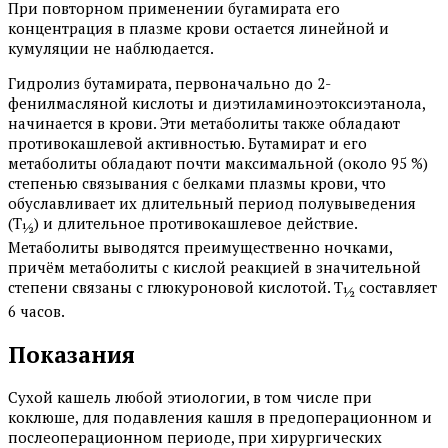
При повторном применении бугамирата его
концентрация в плазме крови остается линейной и
кумуляции не наблюдается.
Гидролиз бутамирата, первоначально до 2-
фенилмасляной кислоты и диэтиламиноэтоксиэтанола,
начинается в крови. Эти метаболиты также обладают
противокашлевой активностью. Бутамират и его
метаболиты обладают почти максимальной (около 95 %)
степенью связывания с белками плазмы крови, что
обуславливает их длительный период полувыведения
(T
) и длительное противокашлевое действие.
½
Метаболиты выводятся преимущественно ночками,
причём метаболиты с кислой реакцией в значительной
степени связаны с глюкуроновой кислотой. T
составляет
½
6 часов.
Показания
Сухой кашель любой этиологии, в том числе при
коклюше, для подавления кашля в предоперационном и
послеоперационном периоде, при хирургических