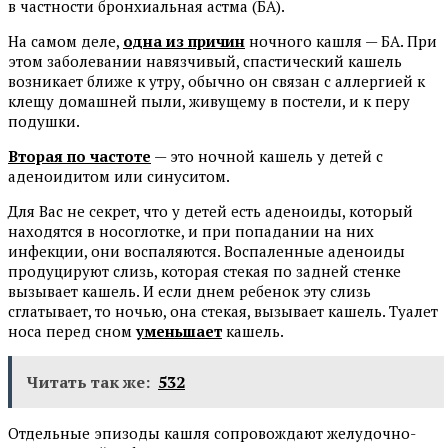
в частности бронхиальная астма (БА).
На самом деле,
одна из причин
ночного кашля — БА. При
этом заболевании навязчивый, спастический кашель
возникает ближе к утру, обычно он связан с аллергией к
клещу домашней пыли, живущему в постели, и к перу
подушки.
Вторая по частоте
— это ночной кашель у детей с
аденоидитом или синуситом.
Для Вас не секрет, что у детей есть аденоиды, который
находятся в носоглотке, и при попадании на них
инфекции, они воспаляются. Воспаленные аденоиды
продуцируют слизь, которая стекая по задней стенке
вызывает кашель. И если днем ребенок эту слизь
сглатывает, то ночью, она стекая, вызывает кашель. Туалет
носа перед сном
уменьшает
кашель.
Читать так же:
532
Отдельные эпизоды кашля сопровождают желудочно-