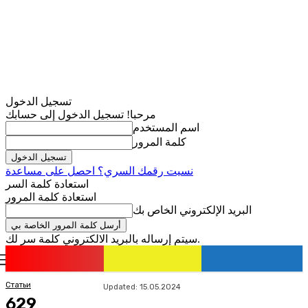
تسجيل الدخول
مرحبا! تسجيل الدخول إلى حسابك
اسم المستخدم
كلمة المرور
نسيت رقمك السري؟ احصل على مساعدة
استعادة كلمة السر
استعادة كلمة المرور
البريد الإلكتروني الخاص بك
سيتم إرساله بالبريد الالكتروني كلمة سر لك.
romania
news
تسجيل الدخول / انضمام
Статьи
Updated:
15.05.2024
629