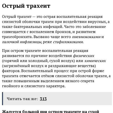
Острый трахеит
Острый трахеит — это острая воспалительная реакция
слизистой оболочки трахеи при воздействии вирусных, а
также бактериальных инфекций. Часто это заболевание
совмещается с воспалением бронхов, и развитием
трахеобронхита. Вызвано чаще всего
пневмококками
и
палочкой инфлюэнцы
, реже
стафилоккоками
.
При остром трахеите воспалительная реакция
развивается по причине воздействия
физических
(горячий или холодный, сухой воздух) или
химических
(загрязнённый воздух и раздражающие вещества)
факторов. Воспалительный процесс при острой форме
трахеита отмечается отёком слизистой оболочки трахеи, а
также повышенным выделением вязкого секрета
гнойного и слизистого характера.
Читать так же:
313
Жалуется больной при остром трахеите на сухой