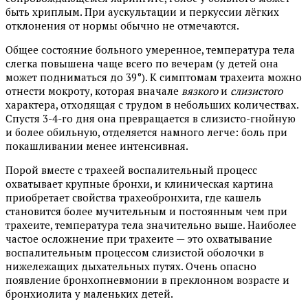
быть хриплым. При аускультации и перкуссии лёгких
отклонения от нормы обычно не отмечаются.
Общее состояние больного умеренное, температура тела
слегка повышена чаще всего по вечерам (у детей она
может подниматься до 39°). К симптомам трахеита можно
отнести мокроту, которая вначале
вязкого
и
слизистого
характера, отходящая с трудом в небольших количествах.
Спустя 3-4-го дня она превращается в слизисто-гнойную
и более обильную, отделяется намного легче: боль при
покашливании менее интенсивная.
Порой вместе с трахеей воспалительный процесс
охватывает крупные бронхи, и клиническая картина
приобретает свойства трахеобронхита, где кашель
становится более мучительным и постоянным чем при
трахеите, температура тела значительно выше. Наиболее
частое осложнение при трахеите — это охватывание
воспалительным процессом слизистой оболочки в
нижележащих дыхательных путях. Очень опасно
появление бронхопневмонии в преклонном возрасте и
бронхиолита у маленьких детей.