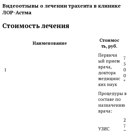
Видеоотзывы о лечении трахеита в клинике
ЛОР-Астма
Стоимость лечения
Стоимос
Наименование
ть, руб.
Первичн
7
ый прием
5
врача,
1
0
доктора
0
медицинс
*
ких наук
Процедуры в
составе по
назначению
врача:
2
7
УЗИС