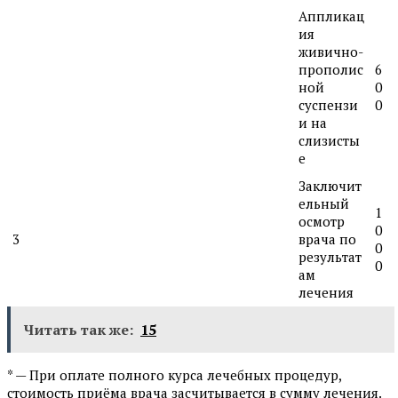
Аппликац
ия
живично-
прополис
6
ной
0
суспензи
0
и на
слизисты
е
Заключит
ельный
1
осмотр
0
3
врача по
0
результат
0
ам
лечения
Читать так же:
15
* — При оплате полного курса лечебных процедур,
стоимость приёма врача засчитывается в сумму лечения.