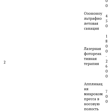
0
0
Озононоу
4
льтрафио
5
летовая
0
санация
1
8
0
Лазерная
0
фотореак
-
тивная
2
2
терапия
6
0
0
Аппликац
ия
7
микроком
0
пресса в
0
носовую
полость