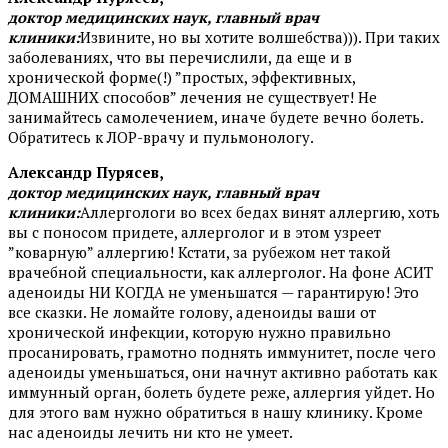
доктор медицинских наук, главный врач
клиники:
Извините, но вы хотите волшебства))). При таких
заболеваниях, что вы перечислили, да еще и в
хронической форме(!) ”простых, эффективных,
ДОМАШНИХ способов” лечения не существует! Не
занимайтесь самолечением, иначе будете вечно болеть.
Обратитесь к ЛОР-врачу и пульмонологу.
Александр Пурясев,
доктор медицинских наук, главный врач
клиники:
Аллергологи во всех бедах винят аллергию, хоть
вы с поносом придете, аллерголог и в этом узреет
”коварную” аллергию! Кстати, за рубежом нет такой
врачебной специальности, как аллерголог. На фоне АСИТ
аденоиды НИ КОГДА не уменьшатся — гарантирую! Это
все сказки. Не ломайте голову, аденоиды ваши от
хронической инфекции, которую нужно правильно
просанировать, грамотно поднять иммунитет, после чего
аденоиды уменьшаться, они начнут активно работать как
иммунный орган, болеть будете реже, аллергия уйдет. Но
для этого вам нужно обратиться в нашу клинику. Кроме
нас аденоиды лечить ни кто не умеет.