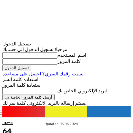
تسجيل الدخول
مرحبا! تسجيل الدخول إلى حسابك
اسم المستخدم
كلمة المرور
نسيت رقمك السري؟ احصل على مساعدة
استعادة كلمة السر
استعادة كلمة المرور
البريد الإلكتروني الخاص بك
سيتم إرساله بالبريد الالكتروني كلمة سر لك.
romania
news
تسجيل الدخول / انضمام
Статьи
Updated:
15.05.2024
64