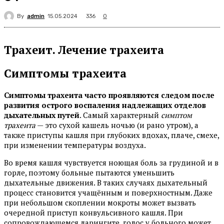
By
admin
336
15.05.2024
0
Трахеит. Лечение трахеита
Симптомы трахеита
Симптомы трахеита часто проявляются следом после
развития острого воспаления надлежащих отделов
дыхательных путей
. Самый характерный
симптом
трахеита
— это сухой кашель ночью (и рано утром), а
также приступы кашля при глубоких вдохах, плаче, смехе,
при изменении температуры воздуха.
Во время кашля чувствуется ноющая боль за грудиной и в
горле, поэтому больные пытаются уменьшить
дыхательные движения. В таких случаях дыхательный
процесс становится учащённым и поверхностным. Даже
при небольшом скоплении мокроты может вызвать
очередной приступ конвульсивного кашля. При
сопровождающемся ларингите, голос у больного может