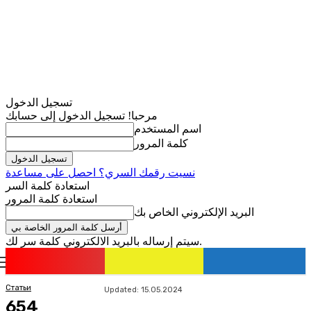
تسجيل الدخول
مرحبا! تسجيل الدخول إلى حسابك
اسم المستخدم
كلمة المرور
نسيت رقمك السري؟ احصل على مساعدة
استعادة كلمة السر
استعادة كلمة المرور
البريد الإلكتروني الخاص بك
سيتم إرساله بالبريد الالكتروني كلمة سر لك.
romania
news
تسجيل الدخول / انضمام
Статьи
Updated:
15.05.2024
654