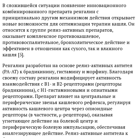
В сложившейся ситуации появление инновационного
комбинированного препарата ренгалин с
принципиально другим механизмом действия открывает
новые возможности для оптимизации терапии кашля. Он
относится к группе релиз-активных препаратов,
оказывает комплексное противокашлевое,
противовоспалительное, бронхолитическое действие и
эффективен в отношении как сухого, так и влажного
кашля [5].
Ренгалин разработан на основе релиз-активных антител
(РА-АТ) к брадикинину, гистамину и морфину. Благодаря
своему составу ренгалин модифицирует активность
взаимодействия с В1- и В2-рецепторами (рецепторы
брадикинина), с Н1-гистаминовыми и опиатными
рецепторами. Препарат влияет на центральные и
периферические звенья кашлевого рефлекса, регулируя
активность кашлевого центра через опиоидные
рецепторы (в частности, μ-рецепторы), оказывая
угнетающее действие на болевой центр и
периферическую болевую импульсацию, обеспечивая
аналгезирующее действие. Релиз-активные антитела к