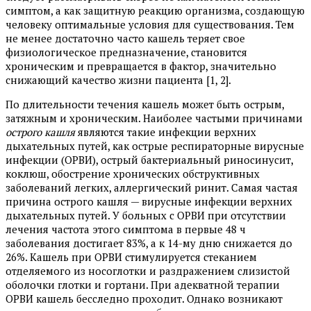
симптом, а как защитную реакцию организма, создающую
человеку оптимальные условия для существования. Тем
не менее достаточно часто кашель теряет свое
физиологическое предназначение, становится
хроническим и превращается в фактор, значительно
снижающий качество жизни пациента [1, 2].
По длительности течения кашель может быть острым,
затяжным и хроническим. Наиболее частыми причинами
острого кашля
являются такие инфекции верхних
дыхательных путей, как острые респираторные вирусные
инфекции (ОРВИ), острый бактериальный риносинусит,
коклюш, обострение хронических обструктивных
заболеваний легких, аллергический ринит. Самая частая
причина острого кашля — вирусные инфекции верхних
дыхательных путей. У больных с ОРВИ при отсутствии
лечения частота этого симптома в первые 48 ч
заболевания достигает 83%, а к 14-му дню снижается до
26%. Кашель при ОРВИ стимулируется стеканием
отделяемого из носоглотки и раздражением слизистой
оболочки глотки и гортани. При адекватной терапии
ОРВИ кашель бесследно проходит. Однако возникают