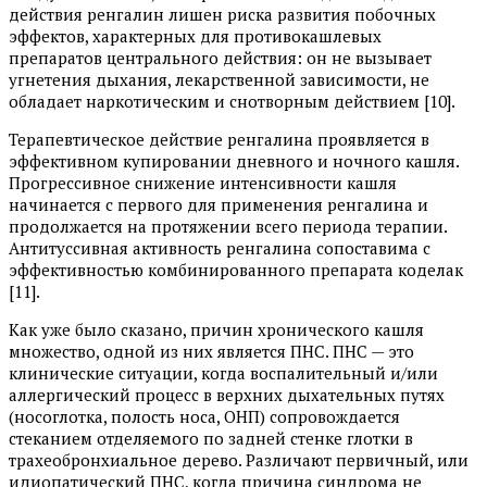
действия ренгалин лишен риска развития побочных
эффектов, характерных для противокашлевых
препаратов центрального действия: он не вызывает
угнетения дыхания, лекарственной зависимости, не
обладает наркотическим и снотворным действием [10].
Терапевтическое действие ренгалина проявляется в
эффективном купировании дневного и ночного кашля.
Прогрессивное снижение интенсивности кашля
начинается с первого для применения ренгалина и
продолжается на протяжении всего периода терапии.
Антитуссивная активность ренгалина сопоставима с
эффективностью комбинированного препарата коделак
[11].
Как уже было сказано, причин хронического кашля
множество, одной из них является ПНС. ПНС — это
клинические ситуации, когда воспалительный и/или
аллергический процесс в верхних дыхательных путях
(носоглотка, полость носа, ОНП) сопровождается
стеканием отделяемого по задней стенке глотки в
трахеобронхиальное дерево. Различают первичный, или
идиопатический ПНС, когда причина синдрома не