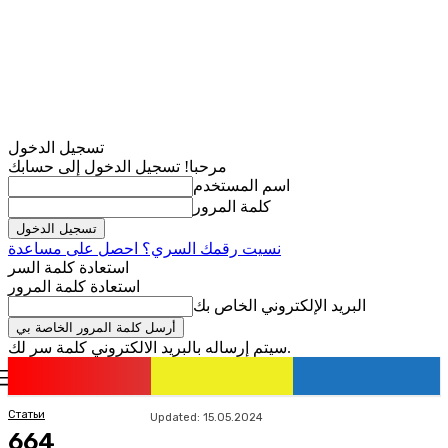
تسجيل الدخول
مرحبا! تسجيل الدخول إلى حسابك
اسم المستخدم
كلمة المرور
نسيت رقمك السري؟ احصل على مساعدة
استعادة كلمة السر
استعادة كلمة المرور
البريد الإلكتروني الخاص بك
سيتم إرساله بالبريد الالكتروني كلمة سر لك.
romania
news
تسجيل الدخول / انضمام
Статьи
Updated:
15.05.2024
664