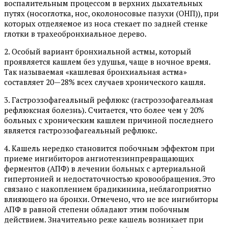
воспалительным процессом в верхних дыхательных
путях (носоглотка, нос, околоносовые пазухи (ОНП)), при
которых отделяемое из носа стекает по задней стенке
глотки в трахеобронхиальное дерево.
2. Особый вариант бронхиальной астмы, который
проявляется кашлем без удушья, чаще в ночное время.
Так называемая «кашлевая бронхиальная астма»
составляет 20—28% всех случаев хронического кашля.
3. Гастроэзофагеальный рефлюкс (гастроэзофагеальная
рефлюксная болезнь). Считается, что более чем у 20%
больных с хроническим кашлем причиной последнего
является гастроэзофагеальный рефлюкс.
4. Кашель нередко становится побочным эффектом при
приеме ингибиторов ангиотензинпревращающих
ферментов (АПФ) в лечении больных с артериальной
гипертонией и недостаточностью кровообращения. Это
связано с накоплением брадикинина, неблагоприятно
влияющего на бронхи. Отмечено, что не все ингибиторы
АПФ в равной степени обладают этим побочным
действием. Значительно реже кашель возникает при