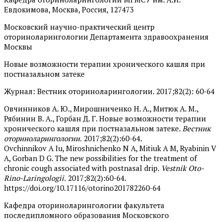
Евдокимова, Москва, Россия, 127473
Московский научно-практический центр
оториноларингологии Департамента здравоохранения
Москвы
Новые возможности терапии хронического кашля при
постназальном затеке
Журнал: Вестник оториноларингологии. 2017;82(2): 60-64
Овчинников А. Ю., Мирошниченко Н. А., Митюк А. М.,
Рябинин В. А., Горбан Д. Г. Новые возможности терапии
хронического кашля при постназальном затеке.
Вестник
оториноларингологии.
2017;82(2):60-64.
Ovchinnikov A Iu, Miroshnichenko N A, Mitiuk A M, Ryabinin V
A, Gorban D G. The new possibilities for the treatment of
chronic cough associated with postnasal drip.
Vestnik Oto-
Rino-Laringologii.
2017;82(2):60-64.
https://doi.org/10.17116/otorino201782260-64
Кафедра оториноларингологии факультета
последипломного образования Московского