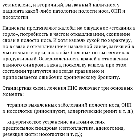
установлена, и вторичный, вызванный наличием у
пациента какой-либо патологии полости носа, ОНП и
носоглотки.
Пациенты предъявляют жалобы на ощущение «стекания в
горло», потребность в частом откашливании, скопление
слизи в полости носа. И хотя кашель сухой по характеру,
но в связи с откашливанием назальной слизи, затекшей в
дыхательные пути, в жалобах больных он выглядит как
продуктивный. Осведомленность врачей в отношении
данного синдрома важна, поскольку кашель при этом
состоянии трактуется не всегда правильно и
приписывается ошибочно хроническому бронхиту.
Стандартная схема лечения ПНС включает три основных
момента:
— терапию выявленных заболеваний полости носа, ОНП
и носоглотки (риносинусит, аллергический ринит и т. д.);
— хирургическое устранение анатомических
предпосылок синдрома (септопластика, аденотомия,
резекция кисты носоглотки и т. д.);