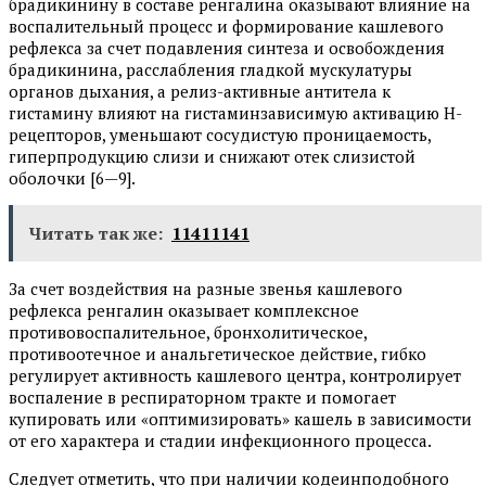
брадикинину в составе ренгалина оказывают влияние на
воспалительный процесс и формирование кашлевого
рефлекса за счет подавления синтеза и освобождения
брадикинина, расслабления гладкой мускулатуры
органов дыхания, а релиз-активные антитела к
гистамину влияют на гистаминзависимую активацию H-
рецепторов, уменьшают сосудистую проницаемость,
гиперпродукцию слизи и снижают отек слизистой
оболочки [6—9].
Читать так же:
11411141
За счет воздействия на разные звенья кашлевого
рефлекса ренгалин оказывает комплексное
противовоспалительное, бронхолитическое,
противоотечное и анальгетическое действие, гибко
регулирует активность кашлевого центра, контролирует
воспаление в респираторном тракте и помогает
купировать или «оптимизировать» кашель в зависимости
от его характера и стадии инфекционного процесса.
Следует отметить, что при наличии кодеинподобного