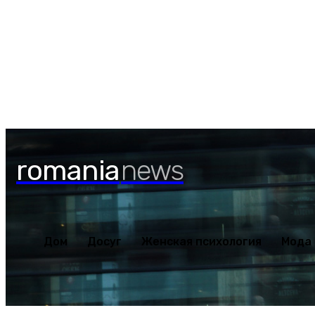
Дом
Досуг
Женская пс
Суббота, 8 августа, 2026
romania
news
Дом
Досуг
Женская психология
Мода