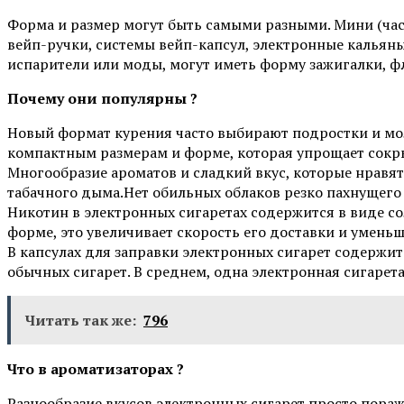
Форма и размер могут быть самыми разными. Мини (час
вейп-ручки, системы вейп-капсул, электронные кальян
испарители или моды, могут иметь форму зажигалки, фл
Почему они популярны ?
Новый формат курения часто выбирают подростки и мо
компактным размерам и форме, которая упрощает сокр
Многообразие ароматов и сладкий вкус, которые нравятс
табачного дыма.Нет обильных облаков резко пахнущего 
Никотин в электронных сигаретах содержится в виде со
форме, это увеличивает скорость его доставки и умень
В капсулах для заправки электронных сигарет содержитс
обычных сигарет. В среднем, одна электронная сигарет
Читать так же:
796
Что в ароматизаторах ?
Разнообразие вкусов электронных сигарет просто пора