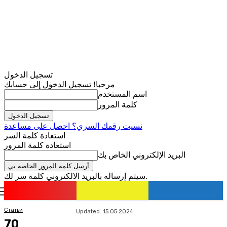
تسجيل الدخول
مرحبا! تسجيل الدخول إلى حسابك
اسم المستخدم
كلمة المرور
نسيت رقمك السري؟ احصل على مساعدة
استعادة كلمة السر
استعادة كلمة المرور
البريد الإلكتروني الخاص بك
سيتم إرساله بالبريد الالكتروني كلمة سر لك.
romania
news
تسجيل الدخول / انضمام
Статьи
Updated:
15.05.2024
70