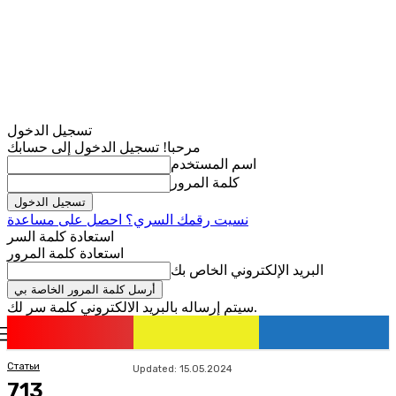
تسجيل الدخول
مرحبا! تسجيل الدخول إلى حسابك
اسم المستخدم
كلمة المرور
نسيت رقمك السري؟ احصل على مساعدة
استعادة كلمة السر
استعادة كلمة المرور
البريد الإلكتروني الخاص بك
سيتم إرساله بالبريد الالكتروني كلمة سر لك.
romania
news
تسجيل الدخول / انضمام
Статьи
Updated:
15.05.2024
713