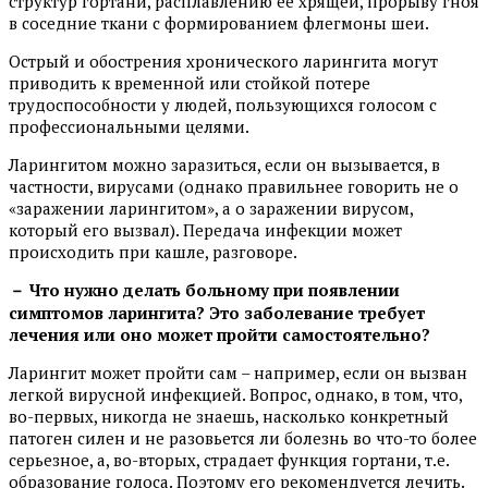
структур гортани, расплавлению ее хрящей, прорыву гноя
в соседние ткани с формированием флегмоны шеи.
Острый и обострения хронического ларингита могут
приводить к временной или стойкой потере
трудоспособности у людей, пользующихся голосом с
профессиональными целями.
Ларингитом можно заразиться, если он вызывается, в
частности, вирусами (однако правильнее говорить не о
«заражении ларингитом», а о заражении вирусом,
который его вызвал). Передача инфекции может
происходить при кашле, разговоре.
－ Что нужно делать больному при появлении
симптомов ларингита? Это заболевание требует
лечения или оно может пройти самостоятельно?
Ларингит может пройти сам – например, если он вызван
легкой вирусной инфекцией. Вопрос, однако, в том, что,
во-первых, никогда не знаешь, насколько конкретный
патоген силен и не разовьется ли болезнь во что-то более
серьезное, а, во-вторых, страдает функция гортани, т.е.
образование голоса. Поэтому его рекомендуется лечить.