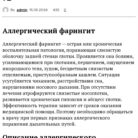
By
admin
425
15.05.2024
0
Аллергический фарингит
Аллергический фарингит — острая или хроническая
воспалительная патология, поражающая слизистую
оболочку задней стенки глотки. Проявляется она болями,
усиливающимися при глотании, першением, ощущением
инородного тела, зудом, бесцветным слизистым
отделяемым, приступообразным кашлем. Ситуация
усугубляется чиханием, расстройствами сна,
нарушениями носового дыхания. При отсутствии
лечения атрофируются слизистые носоглотки,
развивается хроническая гипоксия и абсцесс глотки.
Эффективность терапии зависит от сроков оказания
медицинской помощи. Поэтому необходимо обращаться
к врачу при первых признаках аллергического
поражения дыхательных путей.
Описание аллергического