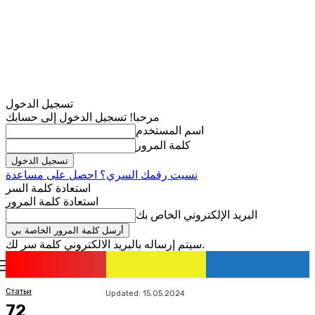
تسجيل الدخول
مرحبا! تسجيل الدخول إلى حسابك
اسم المستخدم
كلمة المرور
نسيت رقمك السري؟ احصل على مساعدة
استعادة كلمة السر
استعادة كلمة المرور
البريد الإلكتروني الخاص بك
سيتم إرساله بالبريد الالكتروني كلمة سر لك.
romania
news
تسجيل الدخول / انضمام
Статьи
Updated:
15.05.2024
72