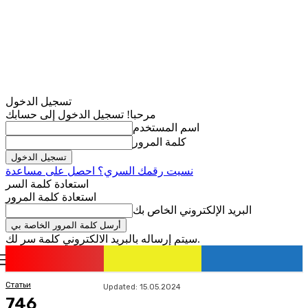
تسجيل الدخول
مرحبا! تسجيل الدخول إلى حسابك
اسم المستخدم
كلمة المرور
نسيت رقمك السري؟ احصل على مساعدة
استعادة كلمة السر
استعادة كلمة المرور
البريد الإلكتروني الخاص بك
سيتم إرساله بالبريد الالكتروني كلمة سر لك.
romania
news
تسجيل الدخول / انضمام
Статьи
Updated:
15.05.2024
746