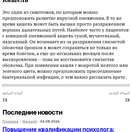
Это один из симптомов, по которым можно
предположить развитие вирусной пневмонии. В то же
время кашель может быть вызван просто раздражением
верхних дыхательных путей. Наиболее часто у пациентов
с ковидной пневмонией кашель сухой, мучительный,
надсадный. Он возникает из-за раздражения слизистой
оболочки бронхов и может сохраняться не только во
время болезни, а еще до нескольких месяцев после
выздоровления — пока не восстановится слизистая
оболочка. При появлении кашля с мокротой желтого или
зеленого цвета, можно предположить присоединение
бактериальной инфекции, о чем важно рассказать врачу.
المقالة القادمة
المادة السابقة
74
76
Последние новости
Полезное
Margaret
-
06.08.2026
Повышение квалификации психолога: