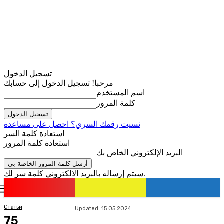
تسجيل الدخول
مرحبا! تسجيل الدخول إلى حسابك
اسم المستخدم
كلمة المرور
نسيت رقمك السري؟ احصل على مساعدة
استعادة كلمة السر
استعادة كلمة المرور
البريد الإلكتروني الخاص بك
سيتم إرساله بالبريد الالكتروني كلمة سر لك.
romania
news
تسجيل الدخول / انضمام
Статьи
Updated:
15.05.2024
75