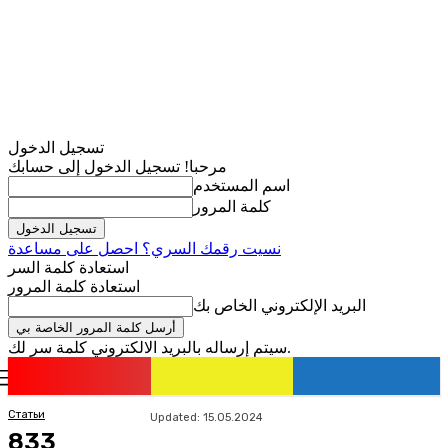
تسجيل الدخول
مرحبا! تسجيل الدخول إلى حسابك
اسم المستخدم
كلمة المرور
نسيت رقمك السري؟ احصل على مساعدة
استعادة كلمة السر
استعادة كلمة المرور
البريد الإلكتروني الخاص بك
سيتم إرساله بالبريد الالكتروني كلمة سر لك.
romania
news
تسجيل الدخول / انضمام
Статьи
Updated:
15.05.2024
833