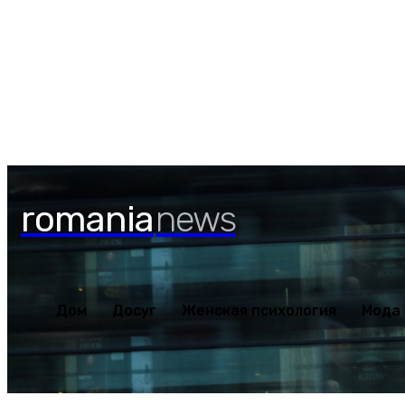
Дом
Досуг
Женская пс
Четверг, 6 августа, 2026
romania
news
Дом
Досуг
Женская психология
Мода