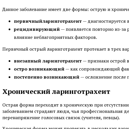
Данное заболевание имеет две формы: острую и хрониче
первичный
ларинготрахеит
— диагностируется 
рецидивирующий
— появляется повторно из-за 
влияние неблагоприятных факторов.
Первичный острый ларинготрахеит протекает в трех ва
внезапный ларинготрахеит
— признаки острой 
остро возникающий
— как сопровождающий фак
постепенно возникающий
— осложнение после 
Хронический ларинготрахеит
Острая форма переходит в хроническую при отсутствии
заболеванием страдают люди, чья профессиональная де
перенапряжение голосовых связок (учителя, певцы).
Хроническая форма может протекать в нескольких вари