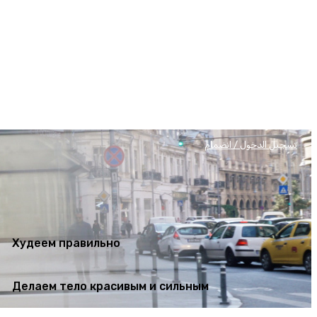
Худеем правильно
Делаем тело красивым и сильным
تسجيل الدخول / انضمام
Худеем правильно
Делаем тело красивым и сильным