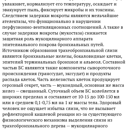
увлажняет, нормализует его температуру, осаждает и
эвакуирует пыль, фиксирует микробы и их токсины.
Следствием задержки мокроты являются мельчайшие
ателектазы, что функционально в нарушении
перфузионно-вентиляционных соотношений. А также в
случае задержки мокроты (мукостаза) снижается
защитная роль мукоцилиарного аппарата
эпителиального покрова бронхиальных путей.
Источником образования трахеобронхиальной слизи
являются бронхиальные железы, бокаловидные клетки,
эпителий терминальных бронхиол и альвеол. Составной
частью БС являются также компоненты сывороточного
происхождения (транссудат, экссудат) и продукты
распада клеток. Часть железистых клеток продуцирует
серозный секрет, часть — мукоидный, основная же масса
желез — смешанный. Суточный объем БС колеблется в
широких пределах и составляет от 10-15 до 100-150 мл
или в среднем 0,1-0,75 мл на 1 кг массы тела. Здоровый
человек не ощущает избытка слизи, что не вызывает
рефлекторной кашлевой реакции из-за существующего
физиологического механизма выделения слизи из
трахеобронхиального дерева — мукоцилиарного