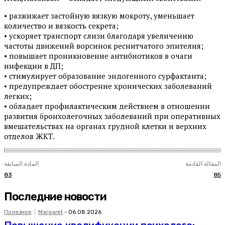
• разжижает застойную вязкую мокроту, уменьшает
количество и вязкость секрета;
• ускоряет транспорт слизи благодаря увеличению
частоты движений ворсинок реснитчатого эпителия;
• повышает проникновение антибиотиков в очаги
инфекции в ДП;
• стимулирует образование эндогенного сурфактанта;
• предупреждает обострение хронических заболеваний
легких;
• обладает профилактическим действием в отношении
развития бронхолегочных заболеваний при оперативных
вмешательствах на органах грудной клетки и верхних
отделов ЖКТ.
المقالة القادمة
المادة السابقة
83
85
Последние новости
Полезное
Margaret
-
06.08.2026