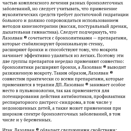
частью комплексного лечения разных бронхолегочных
заболеваний, но следует учитывать, что применение
муколитических средств требует достаточной гидратации
больного и должно сопровождаться использованием
методов кинезиотерапии (массаж, постуральный дренаж,
дыхательная гимнастика). Следует подчеркнуть, что
Лазолван ® сочетается с бронхолитиками — препаратами,
которые стабилизируют бронхиальную стенку,
расширяют бронхи и способствуют тому, что мокрота
начинает эффективно удаляться из легких. Поэтому эти
две группы препаратов нередко применяют совместно:
бронхолитики расширяют бронхи, а Лазолван ® выводит
разжиженную мокроту. Таким образом, Лазолван ®
совместим практически со всеми препаратами, которые
применяются в терапии ДП. Лазолван ® занимает особое
место в пульмонологии, так как применяется для
потенцирования действия антибиотиков, профилактики
респираторного дистресс-синдрома, в том числе у
недоношенных детей, а также может применения при
широком спектре бронхолегочных заболеваний, в том
числе и у беременных.
Итак, Лазолван ® обладает следующими свойствами: