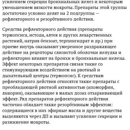
усилением секреции бронхиальных желез и некоторым
уменьшением вязкости мокроты. Препараты этой группы
достаточно условно делят на 2 подгруппы —
рефлекторного и резорбтивного действия.
Средства рефлекторного действия (препараты
термопсиса, истода, алтея и других лекарственных
растений, натрия бензоат, терпингидрат и др.) при
приеме внутрь оказывают умеренное раздражающее
действие на рецепторы слизистой оболочки желудка и
рефлекторно влияют на бронхи и бронхиальные железы.
Эффект некоторых препаратов связан также со
стимулирующим воздействием на рвотный и
дыхательный центры (термопсис). К средствам
рефлекторного действия относятся также препараты с
преобладающей рвотной активностью (апоморфин,
ликорин), оказывающие в малых дозах отхаркивающий
эффект. Ряд препаратов рефлекторного действия
частично обладает также резорбтивным эффектом:
содержащиеся в них эфирные масла и другие вещества
выделяются через ДП и вызывают усиление секреции и
разжижение мокроты.