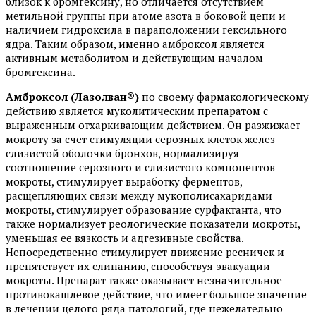
близок к бромгексину, но отличается отсутствием
метильной группы при атоме азота в боковой цепи и
наличием гидроксила в параположении гексильного
ядра. Таким образом, именно амброксол является
активным метаболитом и действующим началом
бромгексина.
Амброксол (Лазолван®)
по своему фармакологическому
действию является муколитическим препаратом с
выраженным отхаркивающим действием. Он разжижает
мокроту за счет стимуляции серозных клеток желез
слизистой оболочки бронхов, нормализируя
соотношение серозного и слизистого компонентов
мокроты, стимулирует выработку ферментов,
расщепляющих связи между мукополисахаридами
мокроты, стимулирует образование сурфактанта, что
также нормализует реологические показатели мокроты,
уменьшая ее вязкость и адгезивные свойства.
Непосредственно стимулирует движение ресничек и
препятствует их слипанию, способствуя эвакуации
мокроты. Препарат также оказывает незначительное
противокашлевое действие, что имеет большое значение
в лечении целого ряда патологий, где нежелательно