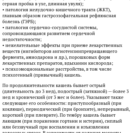
серная пробка в ухе, длинная увуля);
• патология желудочно-кишечного тракта (ЖКТ),
главным образом гастроэзофагеальная рефлюксная
болезнь (ГЭРБ);
• патология сердечно-сосудистой системы,
сопровождающаяся развитием сердечной
недостаточности;
• нежелательные эффекты при приеме лекарственных
веществ (ингибиторов ангиотензинпревращающего
фермента, амиодарона и др.), порошковых форм
лекарственных препаратов, вдыхании кислорода;
• психоэмоциональные расстройства, в том числе
психогенный (привычный) кашель.
По продолжительности кашель бывает острый
(длительность до 3 нед), подострый (затяжной) — более 3
нед и хронический (от 3 мес и более). Указывают также
следующие его особенности: приступообразный (при
коклюше), периодический (при бронхите), непрерывный,
короткий (при плеврите). По тембру кашель бывает
лающим (при поражении гортани и истерии), сиплый
или беззвучный при воспалении и изъязвлении
голосовых связок. В зависимости от наличия мокроты