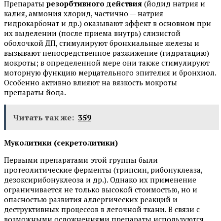
Препараты
резорбтивного действия
(йодид натрия и
калия, аммония хлорид, частично — натрия
гидрокарбонат и др.) оказывают эффект в основном при
их выделении (после приема внутрь) слизистой
оболочкой ДП, стимулируют бронхиальные железы и
вызывают непосредственное разжижение (гидратацию)
мокроты; в определенной мере они также стимулируют
моторную функцию мерцательного эпителия и бронхиол.
Особенно активно влияют на вязкость мокроты
препараты йода.
Читать так же:
359
Муколитики (секретолитики)
Первыми препаратами этой группы были
протеолитические ферменты (трипсин, рибонуклеаза,
дезоксирибонуклеоза и др.). Однако их применение
ограничивается не только высокой стоимостью, но и
опасностью развития аллергических реакций и
деструктивных процессов в легочной ткани. В связи с
возможными осложнениями препараты используются