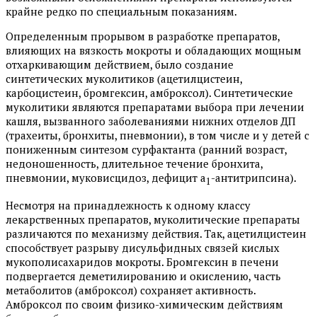
крайне редко по специальным показаниям.
Определенным прорывом в разработке препаратов,
влияющих на вязкость мокроты и обладающих мощным
отхаркивающим действием, было создание
синтетических муколитиков (ацетилцистеин,
карбоцистеин, бромгексин, амброксол). Синтетические
муколитики являются препаратами выбора при лечении
кашля, вызванного заболеваниями нижних отделов ДП
(трахеиты, бронхиты, пневмонии), в том числе и у детей с
пониженным синтезом сурфактанта (ранний возраст,
недоношенность, длительное течение бронхита,
пневмонии, муковисцидоз, дефицит а
-антитрипсина).
1
Несмотря на принадлежность к одному классу
лекарственных препаратов, муколитические препараты
различаются по механизму действия. Так, ацетилцистеин
способствует разрыву дисульфидных связей кислых
мукополисахаридов мокроты. Бромгексин в печени
подвергается деметилированию и окислению, часть
метаболитов (амброксол) сохраняет активность.
Амброксол по своим физико-химическим действиям