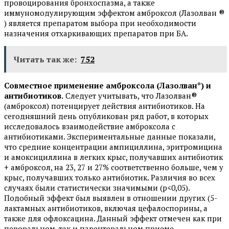
провоцирования бронхоспазма, а также
иммуномодулирующим эффектом амброксол (Лазолван ®
) является препаратом выбора при необходимости
назначения отхаркивающих препаратов при БА.
Читать так же:
752
Совместное применение амброксола (Лазолван*) и
антибиотиков.
Следует учитывать, что Лазолван®
(амброксол) потенцирует действия антибиотиков. На
сегодняшний день опубликован ряд работ, в которых
исследовалось взаимодействие амброксола с
антибиотиками. Экспериментальные данные показали,
что средние концентрации ампициллина, эритромицина
и амоксициллина в легких крыс, получавших антибиотик
+ амброксол, на 23, 27 и 27% соответственно больше, чем у
крыс, получавших только антибиотик. Различия во всех
случаях были статистически значимыми (р<0,05).
Подобный эффект был выявлен в отношении других (5-
лактамных антибиотиков, включая цефалоспорины, а
также для офлоксацина. Данный эффект отмечен как при
пероральном, так и парентеральном приеме