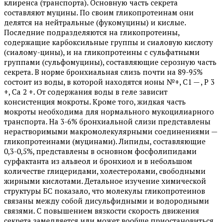
клиренса (транспорта). Основную часть секрета
составляют муцины. По своим гликопротеинам они
делятся на нейтральные (фукомуцины) и кислые.
Последние подразделяются на гликопротеины,
содержащие карбоксильные группы и сиаловую кислоту
(сиалому-цины), и на гликопротеины с сульфатными
группами (сульфомуцины), составляющие серозную часть
секрета. В норме бронхиальная слизь почти на 89-95%
состоит из воды, в которой находятся ионы №+, С1 — , Р 3
+, Са 2 +. От содержания воды в геле зависит
консистенция мокроты. Кроме того, жидкая часть
мокроты необходима для нормального мукоцилиарного
транспорта. На 3-6% бронхиальной слизи представлены
нерастворимыми макромолекулярными соединениями —
гликопротеинами (муцинами). Липиды, составляющие
0,3-0,5%, представлены в основном фосфолипидами
сурфактанта из альвеол и бронхиол и в небольшом
количестве глицеридами, холестеролами, свободными
жирными кислотами. Детальное изучение химической
структуры БС показало, что молекулы гликопротеинов
связаны между собой дисульфидными и водородными
связями. С повышением вязкости скорость движения
секрета замедляется или может вообще приостановиться.