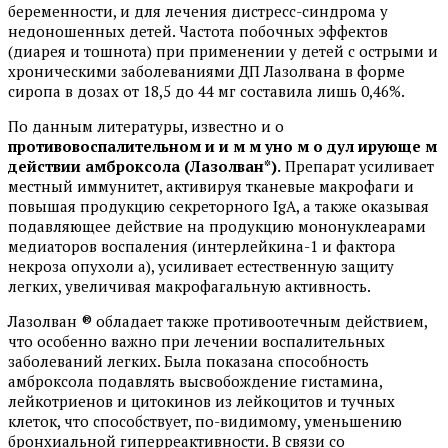
беременности, и для лечения дистресс-синдрома у
недоношенных детей. Частота побочных эффектов
(диарея и тошнота) при применении у детей с острыми и
хроническими заболеваниями ДП Лазолвана в форме
сиропа в дозах от 18,5 до 44 мг составила лишь 0,46%.
По данным литературы, известно и о
противовоспалительном и и м м уно м о дул ирующе м
действии амброксола (Лазолван*).
Препарат усиливает
местный иммунитет, активируя тканевые макрофаги и
повышая продукцию секреторного IgA, а также оказывая
подавляющее действие на продукцию мононуклеарами
медиаторов воспаления (интерлейкина-1 и фактора
некроза опухоли a), усиливает естественную защиту
легких, увеличивая макрофагальную активность.
Лазолван ® обладает также противоотечным действием,
что особенно важно при лечении воспалительных
заболеваний легких. Была показана способность
амброксола подавлять высвобождение гистамина,
лейкотриенов и цитокинов из лейкоцитов и тучных
клеток, что способствует, по-видимому, уменьшению
бронхиальной гиперреактивности. В связи со