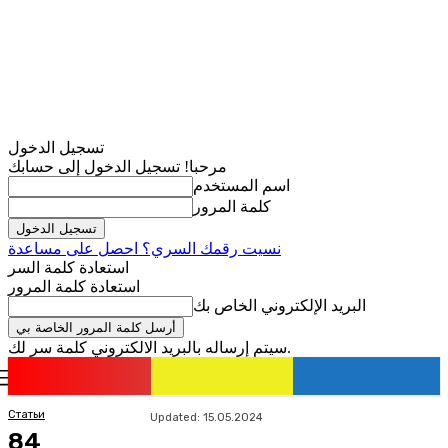
تسجيل الدخول
مرحبا! تسجيل الدخول إلى حسابك
اسم المستخدم
كلمة المرور
نسيت رقمك السري؟ احصل على مساعدة
استعادة كلمة السر
استعادة كلمة المرور
البريد الإلكتروني الخاص بك
سيتم إرساله بالبريد الالكتروني كلمة سر لك.
romania
news
تسجيل الدخول / انضمام
Статьи
Updated:
15.05.2024
84