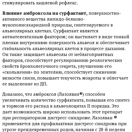
стимулировать кашлевой рефлекс.
Влияние амброксола на сурфактант,
поверхностно-
активного вещества липидо-белково-
мукополисахаридной природы, синтезируемого в
альвеолярных клетках. Сурфактант является
антиателектазным фактором; он выстилает в виде тонкой
пленки внутреннюю поверхность альвеол и обеспечивает
стабильность альвеолярных клеток в процессе дыхания.
Он также защищает альвеолы от неблагоприятных
факторов, способствует регулированию реологических
свойств бронхолегочного секрета, улучшению его
«скольжения» по эпителию, способствует снижению
вязкости слизи, повышает текучесть мокроты и облегчает
ее выделение из ДП.
Доказано, что амброксол (Лазолван®) способен
увеличивать количество сурфактанта, повышая его синтез
и тормозя его распад в альвеолоцитах II порядка. Это
дает возможность широко использовать этот препарат
при респираторном дистресс-синдроме. Лазолван ®
применяется для профилактики дистресс-синдрома при
угрозе преждевременных родов, начиная с 28-й недели