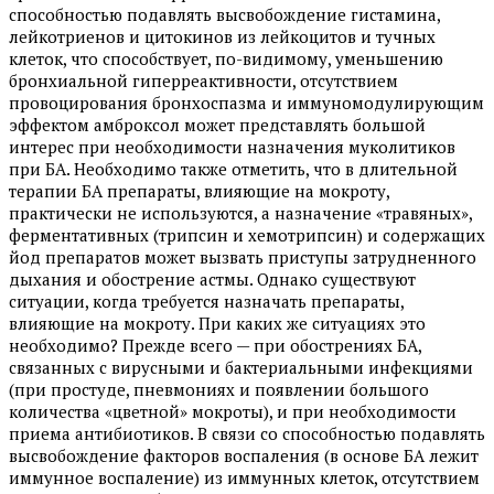
способностью подавлять высвобождение гистамина,
лейкотриенов и цитокинов из лейкоцитов и тучных
клеток, что способствует, по-видимому, уменьшению
бронхиальной гиперреактивности, отсутствием
провоцирования бронхоспазма и иммуномодулирующим
эффектом амброксол может представлять большой
интерес при необходимости назначения муколитиков
при БА. Необходимо также отметить, что в длительной
терапии БА препараты, влияющие на мокроту,
практически не используются, а назначение «травяных»,
ферментативных (трипсин и хемотрипсин) и содержащих
йод препаратов может вызвать приступы затрудненного
дыхания и обострение астмы. Однако существуют
ситуации, когда требуется назначать препараты,
влияющие на мокроту. При каких же ситуациях это
необходимо? Прежде всего — при обострениях БА,
связанных с вирусными и бактериальными инфекциями
(при простуде, пневмониях и появлении большого
количества «цветной» мокроты), и при необходимости
приема антибиотиков. В связи со способностью подавлять
высвобождение факторов воспаления (в основе БА лежит
иммунное воспаление) из иммунных клеток, отсутствием