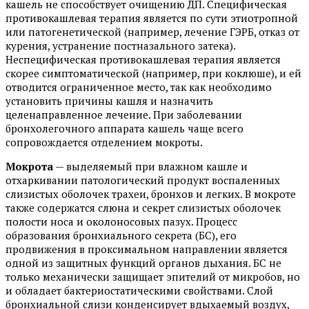
кашель не способствует очищению ДП. Специфическая
противокашлевая терапия является по сути этиотропной
или патогенетической (например, лечение ГЭРБ, отказ от
курения, устранение постназального затека).
Неспецифическая противокашлевая терапия является
скорее симптоматической (например, при коклюше), и ей
отводится ограниченное место, так как необходимо
установить причины кашля и назначить
целенаправленное лечение. При заболевании
бронхолегочного аппарата кашель чаще всего
сопровождается отделением мокроты.
Мокрота
— выделяемый при влажном кашле и
отхаркивании патологический продукт воспаленных
слизистых оболочек трахеи, бронхов и легких. В мокроте
также содержатся слюна и секрет слизистых оболочек
полости носа и околоносовых пазух. Процесс
образования бронхиального секрета (БС), его
продвижения в проксимальном направлении является
одной из защитных функций органов дыхания. БС не
только механически защищает эпителий от микробов, но
и обладает бактериостатическими свойствами. Слой
бронхиальной слизи конденсирует вдыхаемый воздух,