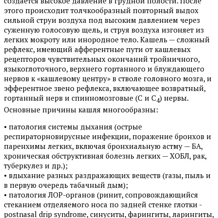
создается высокое давление в грудной полости. После
этого происходит толчкообразный повторный выдох
сильной струи воздуха под высоким давлением через
суженную голосовую щель, и струя воздуха изгоняет из
легких мокроту или инородное тело. Кашель — сложный
рефлекс, имеющий афферентные пути от кашлевых
рецепторов чувствительных окончаний тройничного,
языкоглоточного, верхнего гортанного и блуждающего
нервов к «кашлевому центру» в стволе головного мозга, и
эфферентное звено рефлекса, включающее возвратный,
гортанный нерв и спинномозговые (С и С
) нервы.
4
Основные причины кашля многообразны:
• патология системы дыхания (острые
респираторновирусные инфекции, поражение бронхов и
паренхимы легких, включая бронхиальную астму — БА,
хроническая обструктивная болезнь легких — ХОБЛ, рак,
туберкулез и др.);
• вдыхание разных раздражающих веществ (газы, пыль и
в первую очередь табачный дым);
• патология ЛОР-органов (ринит, сопровождающийся
стеканием отделяемого носа по задней стенке глотки -
postnasal drip syndrome, синуситы, фарингиты, ларингиты,