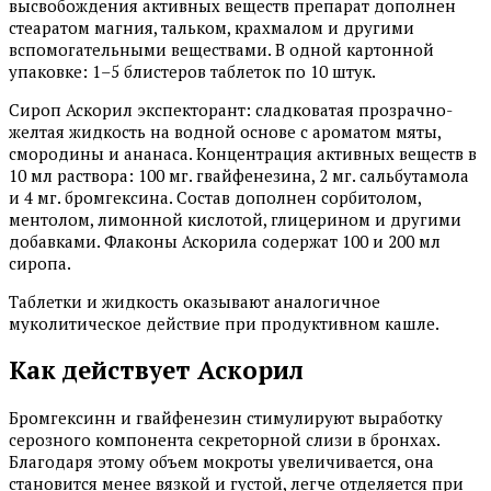
высвобождения активных веществ препарат дополнен
стеаратом магния, тальком, крахмалом и другими
вспомогательными веществами. В одной картонной
упаковке: 1–5 блистеров таблеток по 10 штук.
Сироп Аскорил экспекторант: сладковатая прозрачно-
желтая жидкость на водной основе с ароматом мяты,
смородины и ананаса. Концентрация активных веществ в
10 мл раствора: 100 мг. гвайфенезина, 2 мг. сальбутамола
и 4 мг. бромгексина. Состав дополнен сорбитолом,
ментолом, лимонной кислотой, глицерином и другими
добавками. Флаконы Аскорила содержат 100 и 200 мл
сиропа.
Таблетки и жидкость оказывают аналогичное
муколитическое действие при продуктивном кашле.
Как действует Аскорил
Бромгексинн и гвайфенезин стимулируют выработку
серозного компонента секреторной слизи в бронхах.
Благодаря этому объем мокроты увеличивается, она
становится менее вязкой и густой, легче отделяется при