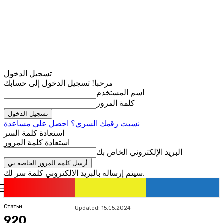
تسجيل الدخول
مرحبا! تسجيل الدخول إلى حسابك
اسم المستخدم
كلمة المرور
نسيت رقمك السري؟ احصل على مساعدة
استعادة كلمة السر
استعادة كلمة المرور
البريد الإلكتروني الخاص بك
سيتم إرساله بالبريد الالكتروني كلمة سر لك.
romania
news
تسجيل الدخول / انضمام
Статьи
Updated:
15.05.2024
920