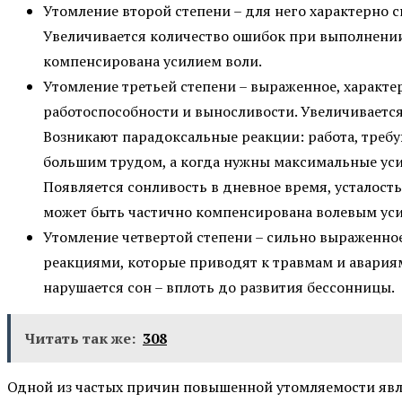
Утомление второй степени – для него характерно 
Увеличивается количество ошибок при выполнении
компенсирована усилием воли.
Утомление третьей степени – выраженное, характ
работоспособности и выносливости. Увеличивается
Возникают парадоксальные реакции: работа, треб
большим трудом, а когда нужны максимальные усил
Появляется сонливость в дневное время, усталост
может быть частично компенсирована волевым ус
Утомление четвертой степени – сильно выраженно
реакциями, которые приводят к травмам и авариям.
нарушается сон – вплоть до развития бессонницы.
Читать так же:
308
Одной из частых причин повышенной утомляемости яв