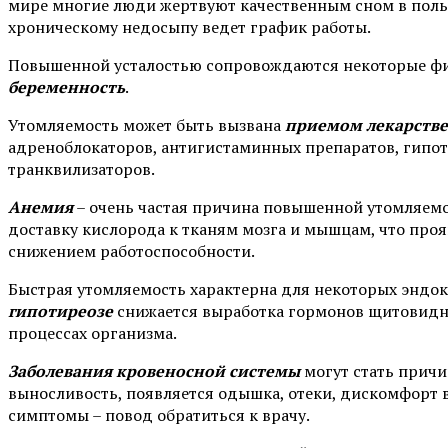
мире многие люди жертвуют качественным сном в пользу
хроническому недосыпу ведет график работы.
Повышенной усталостью сопровождаются некоторые фи
беременность
.
Утомляемость может быть вызвана
приемом лекарстве
адреноблокаторов, антигистаминных препаратов, гипот
транквилизаторов.
Анемия
– очень частая причина повышенной утомляемо
доставку кислорода к тканям мозга и мышцам, что проя
снижением работоспособности.
Быстрая утомляемость характерна для некоторых эндо
гипотиреозе
снижается выработка гормонов щитовидно
процессах организма.
Заболевания кровеносной системы
могут стать прич
выносливость, появляется одышка, отеки, дискомфорт в
симптомы – повод обратиться к врачу.