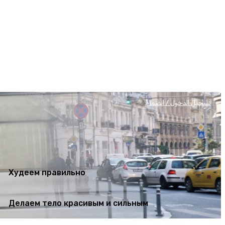
Худеем правильно
Делаем тело красивым и сильным
تسجيل الدخول / انضمام
Худеем правильно
Делаем тело красивым и сильным