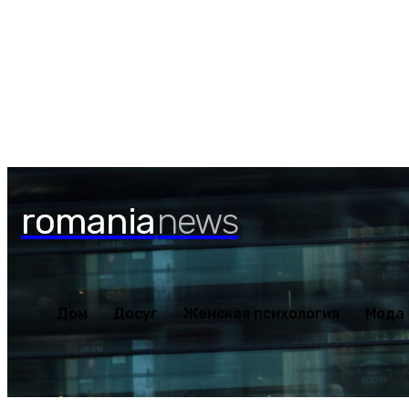
Дом
Досуг
Женская пс
Пятница, 7 августа, 2026
romania
news
Дом
Досуг
Женская психология
Мода