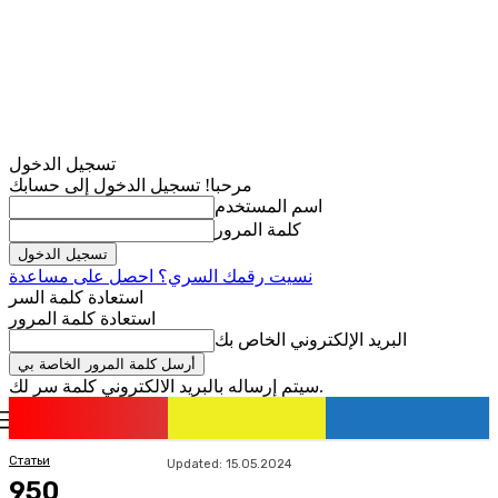
تسجيل الدخول
مرحبا! تسجيل الدخول إلى حسابك
اسم المستخدم
كلمة المرور
نسيت رقمك السري؟ احصل على مساعدة
استعادة كلمة السر
استعادة كلمة المرور
البريد الإلكتروني الخاص بك
سيتم إرساله بالبريد الالكتروني كلمة سر لك.
romania
news
تسجيل الدخول / انضمام
Статьи
Updated:
15.05.2024
950