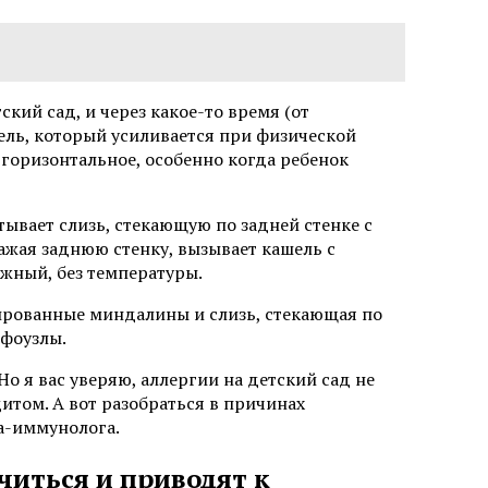
кий сад, и через какое-то время (от
ель, который усиливается при физической
 горизонтальное, особенно когда ребенок
тывает слизь, стекающую по задней стенке с
ражая заднюю стенку, вызывает кашель с
жный, без температуры.
ированные миндалины и слизь, стекающая по
мфоузлы.
Но я вас уверяю, аллергии на детский сад не
итом. А вот разобраться в причинах
а-иммунолога.
читься и приводят к