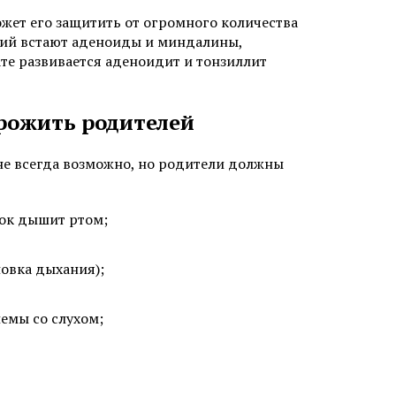
ожет его защитить от огромного количества
ций встают аденоиды и миндалины,
те развивается аденоидит и тонзиллит
рожить родителей
не всегда возможно, но родители должны
нок дышит ртом;
новка дыхания);
емы со слухом;