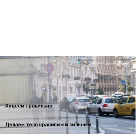
Худеем правильно
Делаем тело красивым и сильным
تسجيل الدخول / انضمام
Худеем правильно
Делаем тело красивым и сильным