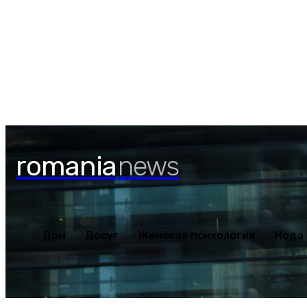
Дом
Досуг
Женская пс
Пятница, 7 августа, 2026
romania
news
Дом
Досуг
Женская психология
Мода