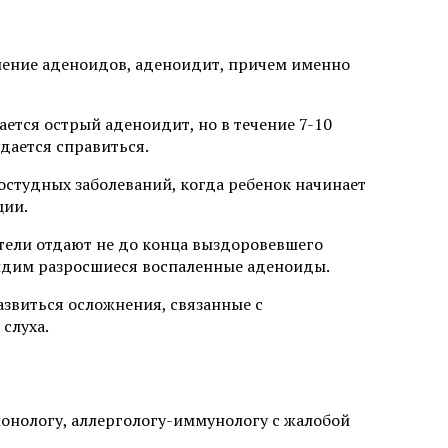
аление аденоидов, аденоидит, причем именно
ется острый аденоидит, но в течение 7-10
дается справиться.
остудных заболеваний, когда ребенок начинает
ции.
ители отдают не до конца выздоровевшего
видим разросшиеся воспаленные аденоиды.
азвиться осложнения, связанные с
слуха.
онологу, аллергологу-иммунологу с жалобой