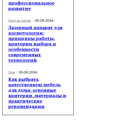
профессиональное
развитие
Уход за лицом
05.08.2026
Лазерный аппарат для
косметологии:
принципы работы,
критерии выбора и
особенности
современных
технологий
Дом
05.08.2026
Как выбрать
качественную мебель
для дома: основные
критерии, материалы и
практические
рекомендации