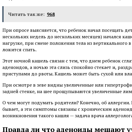
Читать так же:
968
При опросе выясняется, что ребенок начал посещать детс
нескольких недель до нескольких месяцев) начался каш
нагрузке, при смене положения тела из вертикального в
ложится спать.
Этот ночной кашель связан с тем, что днем ребенок сгла
аденоидов, а ночью эта слизь спокойно стекает и, разд
приступами до рвоты. Кашель может быть сухой или вла
При осмотре в зеве видны увеличенные или гипертроф
задней стенке, на шее прощупываются увеличенные ли
О чем могут подумать родители? Конечно, об аллергии. 
бывает, а эти симптомы связаны с хроническим аденоид
возникновения такого кашля — задача врача аллерголог
Правда ли что аденоиды мешают у